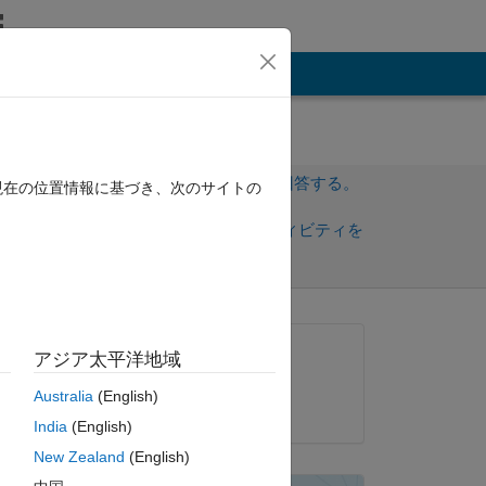
その他
サインインしてこの質問に回答する。
現在の位置情報に基づき、次のサイトの
共
サインインしてアクティビティを
有
フォロー
質問済み:
アジア太平洋地域
Sameh Ahmed
Australia
(English)
2012 年 4 月 24 日
India
(English)
New Zealand
(English)