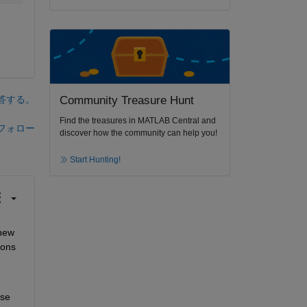
答する。
Community Treasure Hunt
Find the treasures in MATLAB Central and
フォロー
discover how the community can help you!
Start Hunting!
new 
ons 
se 