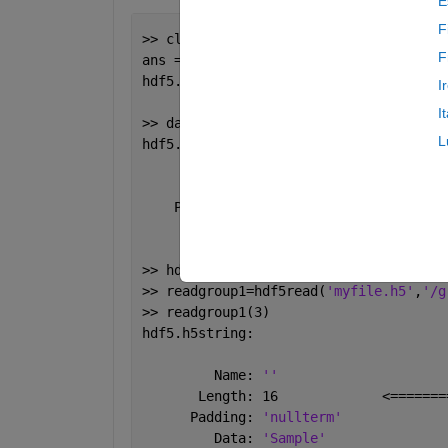
E
F
>> class(data2)
F
ans =
hdf5.h5string
I
I
>> data2(3)
L
hdf5.h5string:
       Name: 
''
     Length: 6
    Padding: 
'nullterm'
       Data: 
'Sample'
>> hdf5write(
'myfile.h5'
, 
'/group1'
, d
>> readgroup1=hdf5read(
'myfile.h5'
,
'/g
>> readgroup1(3)
hdf5.h5string:
         Name: 
''
       Length: 16             <=======
      Padding: 
'nullterm'
         Data: 
'Sample'