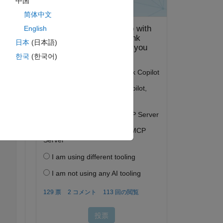
中国
ピー
简体中文
English
日本
(日本語)
한국
(한국어)