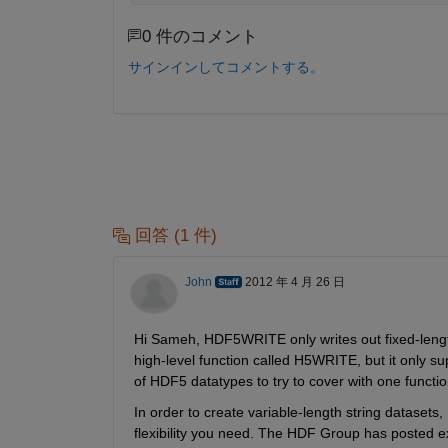
0 件のコメント
サインインしてコメントする。
回答 (1 件)
John
2012 年 4 月 26 日
Hi Sameh, HDF5WRITE only writes out fixed-length 
high-level function called H5WRITE, but it only s
of HDF5 datatypes to try to cover with one functio
In order to create variable-length string datasets,
flexibility you need. The HDF Group has posted e