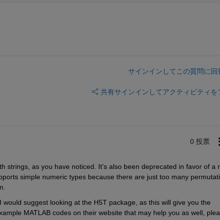
サインインしてこの質問に回
共有
サインインしてアクティビティを
0 投票
strings, as you have noticed. It's also been deprecated in favor of a 
upports simple numeric types because there are just too many permutati
n.
 I would suggest looking at the H5T package, as this will give you the 
xample MATLAB codes on their website that may help you as well, plea