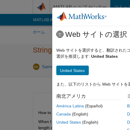
コンテンツへスキップ
MATLAB ヘルプ センター
コミュ
MATLAB Answers
File Exchange
Cody
AI C
ホーム
質問する
回答
閲覧
MATLA
Web サイトの選択
String length Change when wri
Web サイトを選択すると、翻訳され
選択を推奨します:
United States
Sameh Ahmed
2012 4 月 24
1 回答
39 ビ
United States
また、以下のリストから Web サイト
南北アメリカ
América Latina
(Español)
B
How to make sure that stings written to hdf5 file 
Canada
(English)
D
When I write an array of hdf5.h5strings with variabl
United States
(English)
D
length change to that of the longest string in the s