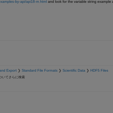
examples-by-api/api18-m.html
 and look for the variable string example a
and Export
Standard File Formats
Scientific Data
HDF5 Files
ついてさらに検索