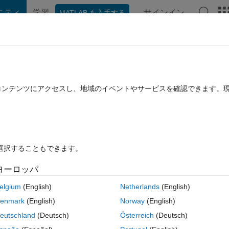
ニティ
学習
サインイン
MATLAB を入手する
hat Playground
ディスカッション
コンテスト
ブログ
投稿
B に関する FAQ
その他
ting Hdf5.h5strings
たコンテンツにアクセスし、地域のイベントやサービスを確認できます。
ュー (30 日間)
を選択することもできます。
ヨーロッパ
0 投票
MATLAB Online で開く
elgium
(English)
Netherlands
(English)
have a StringLength: variable?
enmark
(English)
Norway
(English)
e length to file using hdf5write and then read it using hdf5read string 
eutschland
(Deutsch)
Österreich
(Deutsch)
tructure.