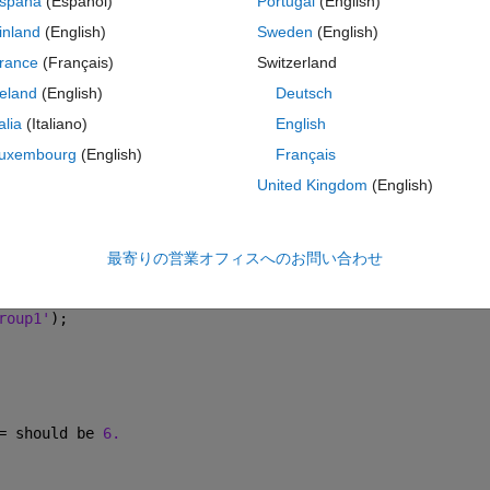
spaña
(Español)
Portugal
(English)
コ
テーマ
inland
(English)
Sweden
(English)
rance
(Français)
Switzerland
reland
(English)
Deutsch
talia
(Italiano)
English
uxembourg
(English)
Français
United Kingdom
(English)
最寄りの営業オフィスへのお問い合わせ
ata2);
roup1'
);
= should be 
6.