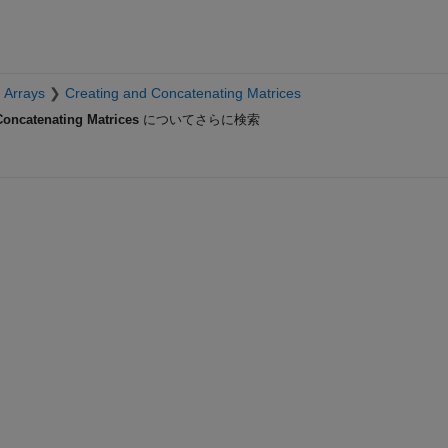
 Arrays
Creating and Concatenating Matrices
Concatenating Matrices
についてさらに検索