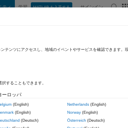
ニティ
学習
サインイン
MATLAB を入手する
hat Playground
ディスカッション
コンテスト
ブログ
投稿
B に関する FAQ
その他
s into one
たコンテンツにアクセスし、地域のイベントやサービスを確認できます。
2017 10 月 7 に更新
16 ビュー (30 日間)
を選択することもできます。
ヨーロッパ
0 投票
elgium
(English)
Netherlands
(English)
3;7] c=[5] i need to merge all three columns into one column
enmark
(English)
Norway
(English)
eutschland
(Deutsch)
Österreich
(Deutsch)