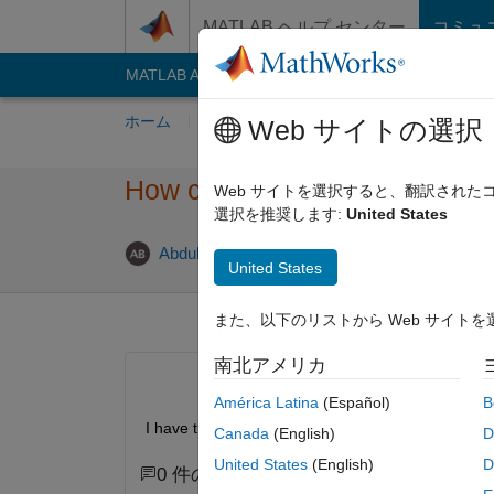
コンテンツへスキップ
MATLAB ヘルプ センター
コミュ
MATLAB Answers
File Exchange
Cody
AI C
ホーム
質問する
回答
閲覧
MATLA
Web サイトの選択
How can i merge three column
Web サイトを選択すると、翻訳され
選択を推奨します:
United States
Abdulsalam Bouaisha
2017 10 月 7
1 回答
United States
また、以下のリストから Web サイト
南北アメリカ
América Latina
(Español)
B
I have three columns A=[5;8;7;9;3;4;5;2;9] B=[4;8;
Canada
(English)
D
United States
(English)
D
0 件のコメント