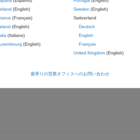
spaña
(Español)
Portugal
(English)
inland
(English)
Sweden
(English)
rance
(Français)
Switzerland
reland
(English)
Deutsch
サインインしてこの質問に回
talia
(Italiano)
English
共有
サインインしてアクティビティを
uxembourg
(English)
Français
United Kingdom
(English)
2 投票
最寄りの営業オフィスへのお問い合わせ