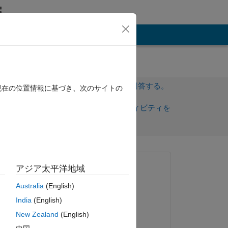
その他
サインインしてこの質問に回答する。
現在の位置情報に基づき、次のサイトの
共
サインインしてアクティビティを
有
フォロー
質問済み:
アジア太平洋地域
Abdulsalam Bouaisha
Australia
(English)
2017 年 10 月 7 日
India
(English)
回答済み:
New Zealand
(English)
Stalin Samuel