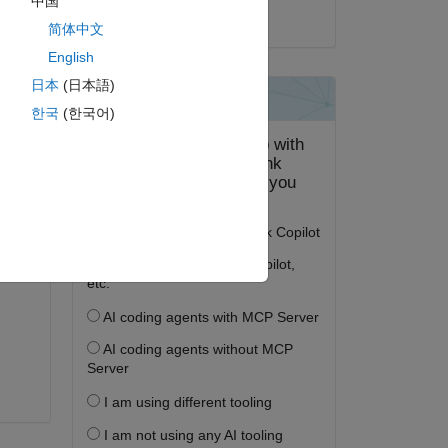
中国
2017 年 10 月 7 日
简体中文
English
日本
(日本語)
答する。
한국
(한국어)
フォロー