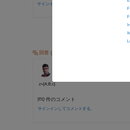
E
サインインしてコメントする。
F
F
I
I
L
回答 (1 件)
Stalin Samuel
2017 年 10 月 7 日
z=[A;B;c]
0 件のコメント
サインインしてコメントする。