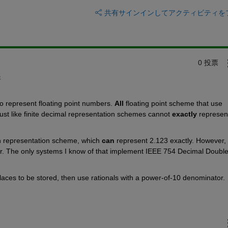
共有
サインインしてアクティビティを
0 投票
年
 represent floating point numbers.
All
 floating point scheme that use 
just like finite decimal representation schemes cannot
exactly
 represent
n representation scheme, which
can
 represent 2.123 exactly. However, 
r. The only systems I know of that implement IEEE 754 Decimal Double
laces to be stored, then use rationals with a power-of-10 denominator.
日