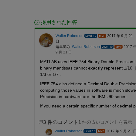
採用された回答
Walter Roberson
2017 年 9 月 21
日
編集済み:
Walter Roberson
2017 
9 月 21 日
MATLAB uses IEEE 754 Binary Double Precision to
binary mantissas cannot
exactly
 represent 1/10, 
1/3 or 1/7 .
IEEE 754 also defined a Decimal Double Precisio
computing those values in software is much slowe
Precision in hardware are the IBM z90 series.
If you need a certain specific number of decimal p
3 件のコメント
1 件の古いコメントを表示
Walter Roberson
2017 年 9 月 21 