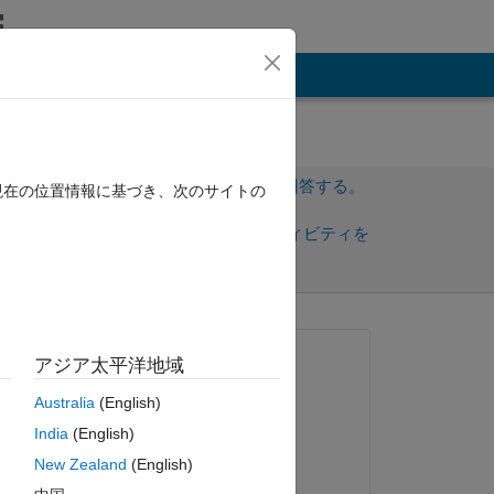
その他
サインインしてこの質問に回答する。
現在の位置情報に基づき、次のサイトの
共
サインインしてアクティビティを
有
フォロー
トを表示
質問済み:
アジア太平洋地域
Faez Alkadi
Australia
(English)
2017 年 9 月 21 日
 
India
(English)
コメント済み:
New Zealand
(English)
ピー
Faez Alkadi