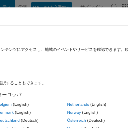
ニティ
学習
サインイン
MATLAB を入手する
hat Playground
ディスカッション
コンテスト
ブログ
投稿
B に関する FAQ
その他
er the decimal point?
たコンテンツにアクセスし、地域のイベントやサービスを確認できます。
用済み
2017 9 月 21 に更新
64 ビュー (30 日間)
を選択することもできます。
古いコメン
ヨーロッパ
1 投票
MATLAB Online で開く
elgium
(English)
Netherlands
(English)
et red of the extra digits that I don't need on right side of the decimal
enmark
(English)
Norway
(English)
eutschland
(Deutsch)
Österreich
(Deutsch)
コ
テーマ