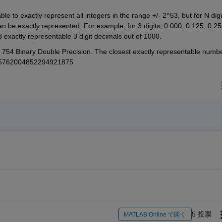
e to exactly represent all integers in the range +/- 2^53, but for N digit
 be exactly represented. For example, for 3 digits, 0.000, 0.125, 0.250
8 exactly representable 3 digit decimals out of 1000.
E 754 Binary Double Precision. The closest exactly representable number
5762004852294921875
5 投票
MATLAB Online で開く
月