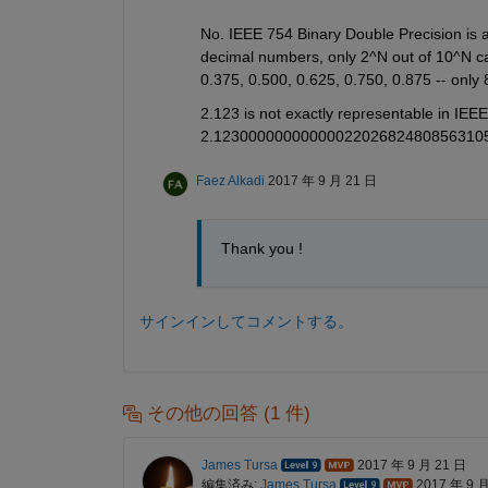
No. IEEE 754 Binary Double Precision is abl
decimal numbers, only 2^N out of 10^N can
0.375, 0.500, 0.625, 0.750, 0.875 -- only 
2.123 is not exactly representable in IEE
2.1230000000000002202682480856310
Faez Alkadi
2017 年 9 月 21 日
Thank you !
サインインしてコメントする。
その他の回答 (1 件)
James Tursa
2017 年 9 月 21 日
編集済み:
James Tursa
2017 年 9 