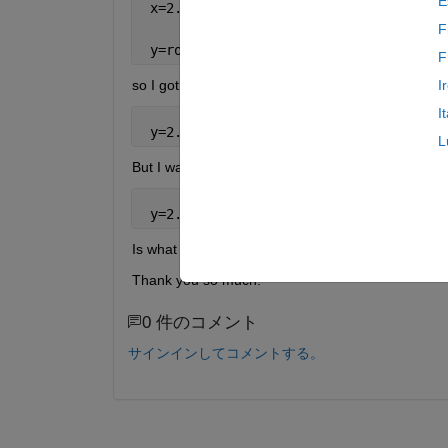
E
 x=2.123456789123456789
F
 y=round(x,3),
F
so I got:
I
I
 y=2.123000000000000000
L
But I want it to be (stored) as:
 y=2.123
Is what i'm doing write ?
Thank you so much.
0 件のコメント
サインインしてコメントする。