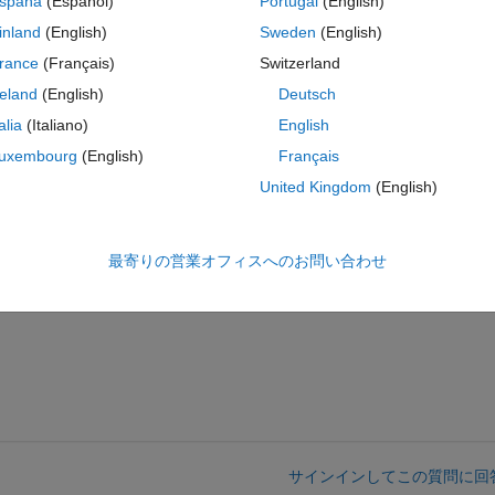
spaña
(Español)
Portugal
(English)
inland
(English)
Sweden
(English)
rance
(Français)
Switzerland
reland
(English)
Deutsch
talia
(Italiano)
English
コ
テーマ
uxembourg
(English)
Français
United Kingdom
(English)
コ
テーマ
最寄りの営業オフィスへのお問い合わせ
サインインしてこの質問に回