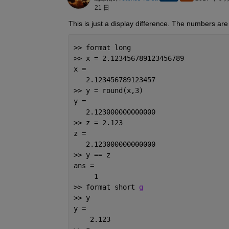
21 日
This is just a display difference. The numbers are
>> format long
>> x = 2.123456789123456789
x =
   2.123456789123457
>> y = round(x,3)
y =
   2.123000000000000
>> z = 2.123
z =
   2.123000000000000
>> y == z
ans =
     1
>> format short 
g
>> y
y =
    2.123