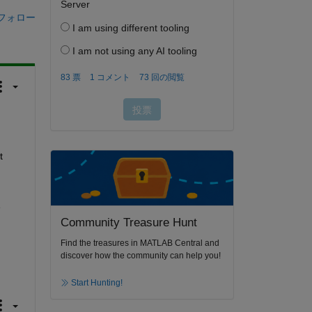
フォロー
 
 
Community Treasure Hunt
Find the treasures in MATLAB Central and
discover how the community can help you!
Start Hunting!