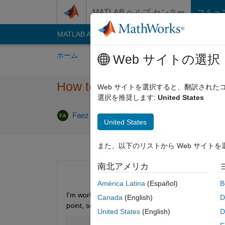
コンテンツへスキップ
MATLAB ヘルプ センター
コミュ
MATLAB Answers
File Exchange
Cody
AI C
ホーム
質問する
回答
閲覧
MATLA
Web サイトの選択
How to store only 3 digits aft
Web サイトを選択すると、翻訳され
選択を推奨します:
United States
回答採
Faez Alkadi
2017 9 月 21
2 回答
United States
また、以下のリストから Web サイト
南北アメリカ
América Latina
(Español)
B
I'm working on R2016a and using round function to g
Canada
(English)
D
point, so I did the following :
United States
(English)
D