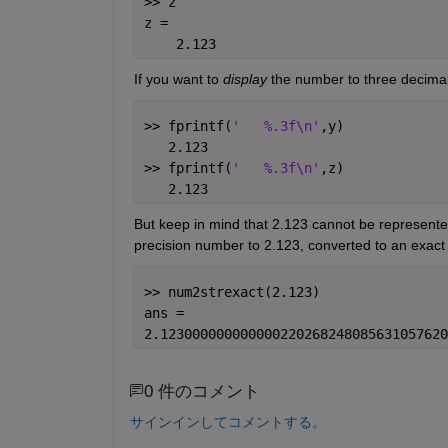
>> z
z =
    2.123
If you want to
display
 the number to three decimal
>> fprintf(
'   %.3f\n'
,y)
   2.123
>> fprintf(
'   %.3f\n'
,z)
   2.123
But keep in mind that 2.123 cannot be represente
precision number to 2.123, converted to an exact 
>> num2strexact(2.123)
ans =
2.123000000000000220268248085631057620
0 件のコメント
サインインしてコメントする。