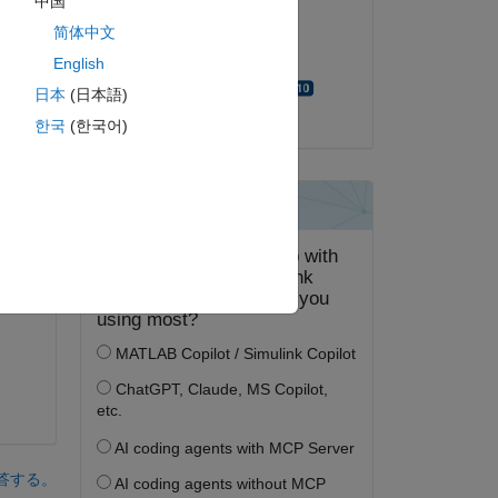
中国
2017 年 9 月 21 日
简体中文
採用済み:
English
Walter Roberson
日本
(日本語)
한국
(한국어)
ピー
ピー
答する。