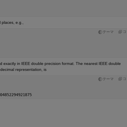
 places, e.g.,
コ
テーマ
d exactly in IEEE double precision format. The nearest IEEE double 
decimal representation, is
コ
テーマ
04852294921875