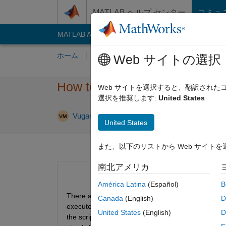
コンテンツへスキップ
MATLAB ヘルプ センター
コミュ
MATLAB Answers
File Exchange
Cody
AI C
ホーム
質問する
回答
閲覧
MATLA
Web サイトの選択
How to run scripts (not functi
Web サイトを選択すると、翻訳され
選択を推奨します:
United States
2017 9 月 1
Vugar
2017 9 月 12
1 回答
United States
また、以下のリストから Web サイト
南北アメリカ
América Latina
(Español)
B
There are several scripts in MATLAB with some user
Canada
(English)
D
executed automatically, since they require to manu
United States
(English)
D
the script with predefined inputs is by using pop-up 