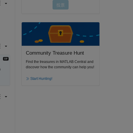
Community Treasure Hunt
Find the treasures in MATLAB Central and
discover how the community can help you!
 
Start Hunting!