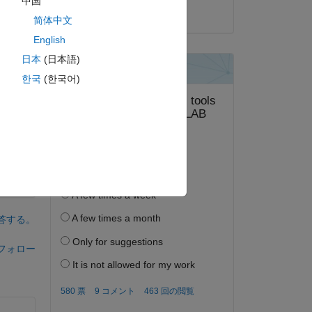
中国
d 
2017 年 9 月 12 日
 run 
简体中文
English
日本
(日本語)
한국
(한국어)
答する。
フォロー