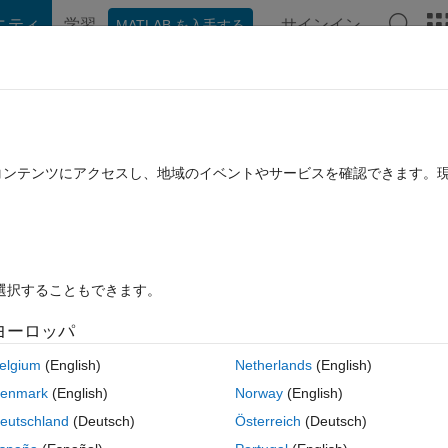
ニティ
学習
サインイン
MATLAB を入手する
hat Playground
ディスカッション
コンテスト
ブログ
投稿
B に関する FAQ
その他
ons) with predefined user inputs?
たコンテンツにアクセスし、地域のイベントやサービスを確認できます。
2 に更新
12 ビュー (30 日間)
を選択することもできます。
ヨーロッパ
0 投票
elgium
(English)
Netherlands
(English)
 inputs (for example, x=input('Enter x: ')). The scripts cannot be 
enmark
(English)
Norway
(English)
ally define all user inputs. The only way I know to automatically execut
eutschland
(Deutsch)
Österreich
(Deutsch)
history: I run script once, defining all inputs, and the next time I can 