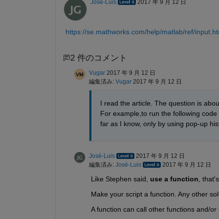
José-Luis
2017 年 9 月 12 日
https://se.mathworks.com/help/matlab/ref/input.ht
2 件のコメント
Vugar
2017 年 9 月 12 日
編集済み:
Vugar
2017 年 9 月 12 日
I read the article. The question is abou
For example,to run the following code in
far as I know, only by using pop-up his
José-Luis
2017 年 9 月 12 日
編集済み:
José-Luis
2017 年 9 月 12 日
Like Stephen said,
use a function
, that'
Make your script a function. Any other solu
A function can call other functions and/or 