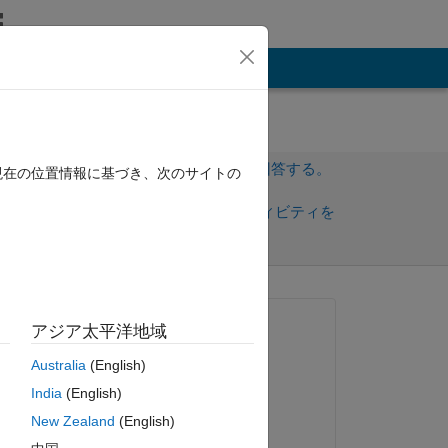
その他
サインインしてこの質問に回答する。
現在の位置情報に基づき、次のサイトの
共
サインインしてアクティビティを
有
フォロー
質問済み:
アジア太平洋地域
Vugar
Australia
(English)
2017 年 9 月 12 日
India
(English)
e 
編集済み:
New Zealand
(English)
José-Luis