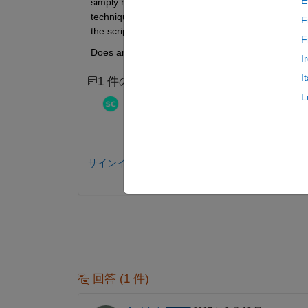
E
simply highlight and launch the script with the pr
technique is that I cannot run the script with the 
F
the script with predefined inputs from another scrip
F
Does anybody know a solution differing from usin
I
I
1 件のコメント
L
Stephen23
2017 年 9 月 12 日
Use functions.
サインインしてコメントする。
回答 (1 件)