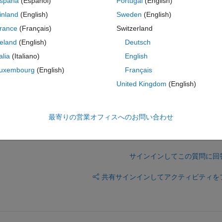
spaña
(Español)
Portugal
(English)
eviously defined inputs from pop-up history. The drawback of the descibe
predefined inputs from any other place (for example, I want to repeatedly
inland
(English)
Sweden
(English)
t or function).
rance
(Français)
Switzerland
g matlab history?
reland
(English)
Deutsch
talia
(Italiano)
English
uxembourg
(English)
Français
United Kingdom
(English)
最寄りの営業オフィスへのお問い合わせ
サインインしてこの質問に回
共有
サインインしてアクティビティを