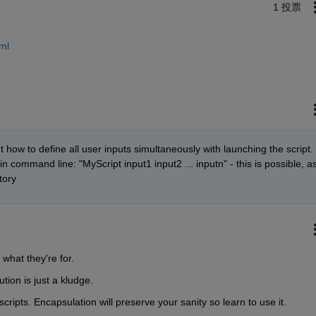
1 投票
ml
t how to define all user inputs simultaneously with launching the script. 
 command line: "MyScript input1 input2 ... inputn" - this is possible, as
tory
s what they're for.
tion is just a kludge.
scripts. Encapsulation will preserve your sanity so learn to use it.