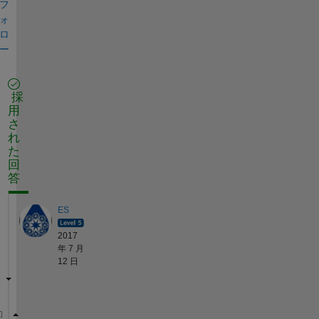
フ
ォ
ロ
ー
採
用
さ
れ
た
回
答
ES
2017
年 7 月
12 日