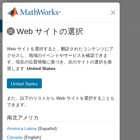
コンテンツへスキップ
MATLAB
Answers
B Answers
File Exchange
Cody
AI Chat Playground
ディス
Web サイトの選択
Web サイトを選択すると、翻訳されたコンテンツにア
クセスし、地域のイベントやサービスを確認できま
Buggy GigE
す。現在の位置情報に基づき、次のサイトの選択を推
奨します:
United States
support +
unresponsive
United States
matworks
また、以下のリストから Web サイトを選択することも
できます。
Totor1
2017
南北アメリカ
6 月
América Latina
(Español)
22
3
Canada
(English)