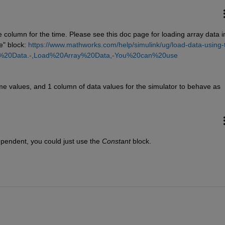
 column for the time. Please see this doc page for loading array data in
" block: 
https://www.mathworks.com/help/simulink/ug/load-data-using-
put%20Data.-,Load%20Array%20Data,-You%20can%20use
me values, and 1 column of data values for the simulator to behave as 
ependent, you could just use the 
Constant
 block.