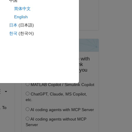
中国
コメント済み:
简体中文
Christoph Aistleitner
English
2024 年 5 月 2 日
日本
(日本語)
한국
(한국어)
答する。
フォロー
 To 