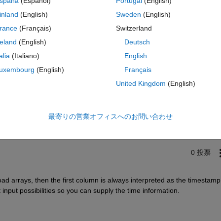
spaña
(Español)
Portugal
(English)
inland
(English)
Sweden
(English)
rance
(Français)
Switzerland
reland
(English)
Deutsch
talia
(Italiano)
English
uxembourg
(English)
Français
サインインしてこの質問に回
United Kingdom
(English)
共有
サインインしてアクティビティを
最寄りの営業オフィスへのお問い合わせ
0 投票
 arrays, then the first column is always interpreted as the timestamp.
 input possibilities so you can supply the time information.