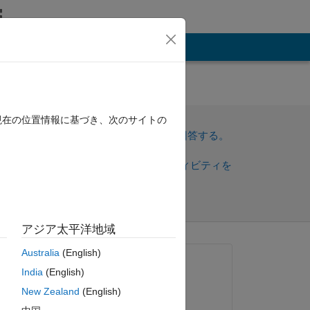
その他
t i
現在の位置情報に基づき、次のサイトの
サインインしてこの質問に回答する。
 that
共
サインインしてアクティビティを
有
フォロー
アジア太平洋地域
トを表示
Australia
(English)
質問済み:
India
(English)
bharat yadav
New Zealand
(English)
2017 年 6 月 14 日