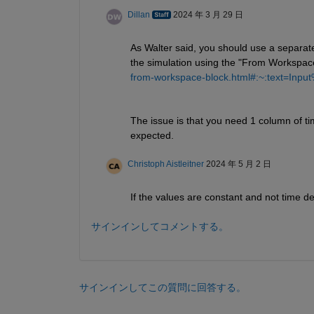
Dillan
2024 年 3 月 29 日
As Walter said, you should use a separate
the simulation using the "From Workspace
from-workspace-block.html#:~:text=In
The issue is that you need 1 column of ti
expected.
Christoph Aistleitner
2024 年 5 月 2 日
If the values are constant and not time d
サインインしてコメントする。
サインインしてこの質問に回答する。