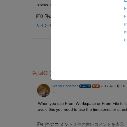
E
element.what should i do to get that one?
F
0 件のコメント
F
I
サインインしてコメントする。
I
L
回答 (1 件)
Walter Roberson
2017 年 6 月 14
日
When you use From Workspace or From File to load
avoid this you need to use the timeseries or struct
4 件のコメント
2 件の古いコメントを表示