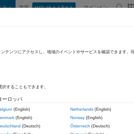
ニティ
学習
サインイン
MATLAB を入手する
hat Playground
ディスカッション
コンテスト
ブログ
投稿
B に関する FAQ
その他
mulink..i have to load 1by4096 vector,bu
たコンテンツにアクセスし、地域のイベントやサービスを確認できます。
ng first element.what should i do to get
5 月 2 に更新
15 ビュー (30 日間)
を選択することもできます。
ヨーロッパ
古いコメン
elgium
(English)
Netherlands
(English)
enmark
(English)
Norway
(English)
0 投票
eutschland
(Deutsch)
Österreich
(Deutsch)
ad 1by4096 vector,but i am getting 1by4095 ,i am missing first 