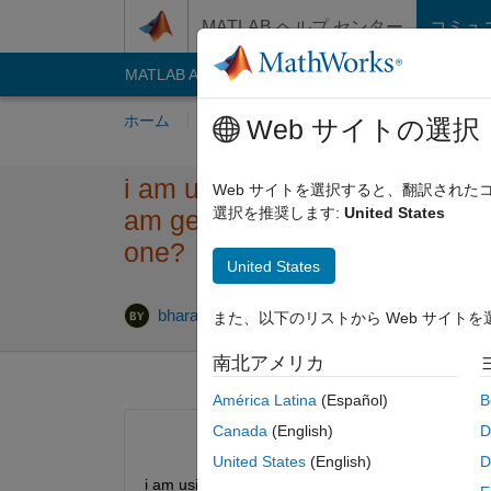
コンテンツへスキップ
MATLAB ヘルプ センター
コミュ
MATLAB Answers
File Exchange
Cody
AI C
ホーム
質問する
回答
閲覧
MATLA
Web サイトの選択
i am using from workspae in si
Web サイトを選択すると、翻訳され
選択を推奨します:
United States
am getting 1by4095 ,i am missi
one?
United States
2024 
bharat yadav
2017 6 月 14
1 回答
また、以下のリストから Web サイト
南北アメリカ
América Latina
(Español)
B
Canada
(English)
D
United States
(English)
D
i am using from workspae in simulink..i have to lo