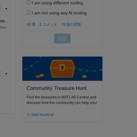
to 
the-
Community Treasure Hunt
Find the treasures in MATLAB Central and
discover how the community can help you!
Start Hunting!