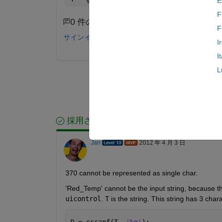
E
F
0 件のコメント
F
サインインしてコメントする。
I
I
L
採用された回答
Jan
2012 年 4 月 3 日
370 cannot be represented as single char.
'Red_Temp' cannot be the input string, because this 
uicontrol
.
T
 is the string. This string has 3 chara
D = sscanf(T, 
'%g'
);