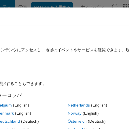
ニティ
学習
サインイン
MATLAB を入手する
hat Playground
ディスカッション
コンテスト
ブログ
投稿
B に関する FAQ
その他
たコンテンツにアクセスし、地域のイベントやサービスを確認できます。
済み
11 ビュー (30 日間)
を選択することもできます。
ヨーロッパ
0 投票
MATLAB Online で開く
elgium
(English)
Netherlands
(English)
コ
テーマ
enmark
(English)
Norway
(English)
 370 as input , but on debug   mode when I am trying to 
eutschland
(Deutsch)
Österreich
(Deutsch)
ere 
'Red_Temp' is input string