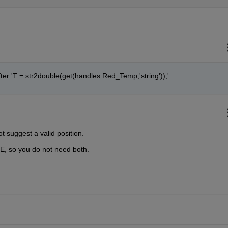
fter 'T = str2double(get(handles.Red_Temp,'string'));'
t suggest a valid position.
, so you do not need both.