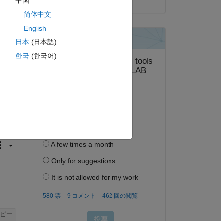
中国
简体中文
English
日本
(日本語)
한국
(한국어)
答する。
フォロー
ピー