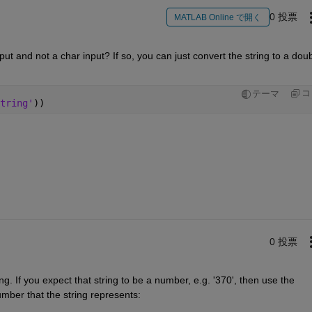
0 投票
MATLAB Online で開く
t and not a char input? If so, you can just convert the string to a doubl
コ
テーマ
tring'
))
0 投票
ng. If you expect that string to be a number, e.g. '370', then use the 
umber that the string represents: