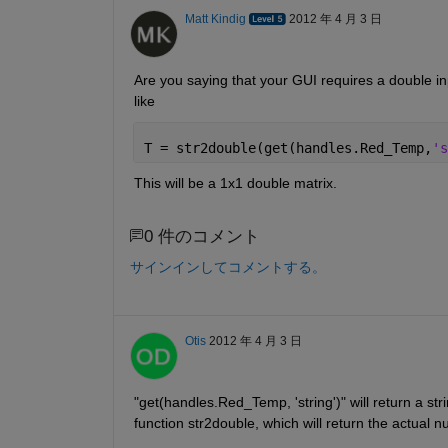
Matt Kindig
2012 年 4 月 3 日
Are you saying that your GUI requires a double inpu
like
T = str2double(get(handles.Red_Temp,
's
This will be a 1x1 double matrix.
0 件のコメント
サインインしてコメントする。
Otis
2012 年 4 月 3 日
"get(handles.Red_Temp, 'string')" will return a stri
function str2double, which will return the actual n