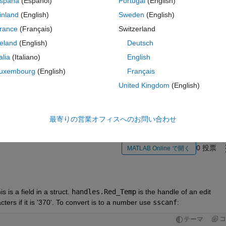
spaña
(Español)
Portugal
(English)
inland
(English)
Sweden
(English)
rance
(Français)
Switzerland
reland
(English)
Deutsch
talia
(Italiano)
English
uxembourg
(English)
Français
サインインしてこの質問に回
United Kingdom
(English)
共有
サインインしてアクティビティを
最寄りの営業オフィスへのお問い合わせ
0 投票
MATLAB Online で開く
is a field in a struct.
handles.Red_Temp
 is the handle of an edit
cters if it is '370'. To convert is to a number use
sscanf
:
コ
テーマ