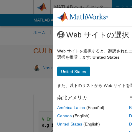
コンテンツへスキップ
MATLAB ヘルプ センター
コミュ
MATLAB Answers
File Exchange
Cody
AI C
ホーム
質問する
回答
閲覧
MATLA
Web サイトの選択
GUI help
Web サイトを選択すると、翻訳され
選択を推奨します:
United States
回答採用
Nasir Qazi
2012 4 月 3
3 回答
United States
また、以下のリストから Web サイト
南北アメリカ
América Latina
(Español)
B
Canada
(English)
D
% In my GUI I am giving value to T e.g
United States
(English)
D
e.g in 
my code 
T = get(handles.Red_Temp,
'string'
); wh