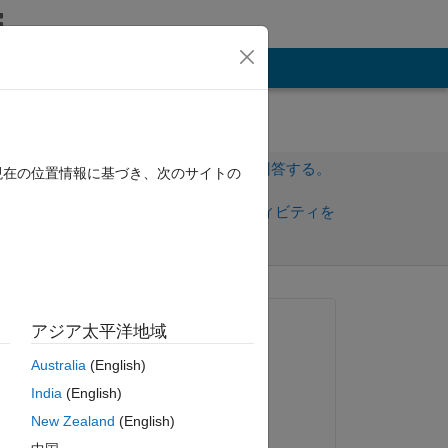
その他
サインインしてこの質問に回答する。
現在の位置情報に基づき、次のサイトの
共
サインインしてアクティビティを
有
フォロー
質問済み:
アジア太平洋地域
Nasir Qazi
Australia
(English)
2012 年 4 月 3 日
ピー
India
(English)
check T as input this gives me 1X3 char   instead of 1, 
採用済み:
New Zealand
(English)
Jan