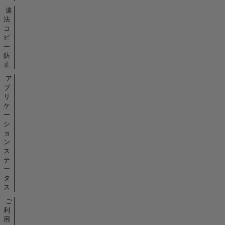
違
法
コ
ピ
ー
防
止
ア
プ
リ
ケ
ー
シ
ョ
ン
ス
テ
ー
タ
ス
ご
利
用