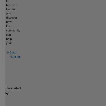
in
MATLAB
Central
and
discover
how
the
community
can
help
you!
Start
Hunting!
Translated
by