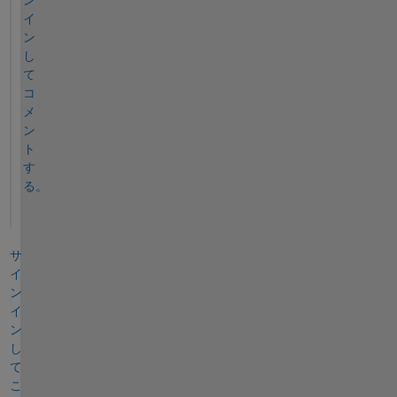
イ
ン
し
て
コ
メ
ン
ト
す
る。
サ
イ
ン
イ
ン
し
て
こ