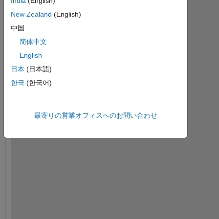
India
(English)
New Zealand
(English)
中国
简体中文
English
日本
(日本語)
한국
(한국어)
最寄りの営業オフィスへのお問い合わせ
I 
a
m 
t
r
y
i
n
g 
t