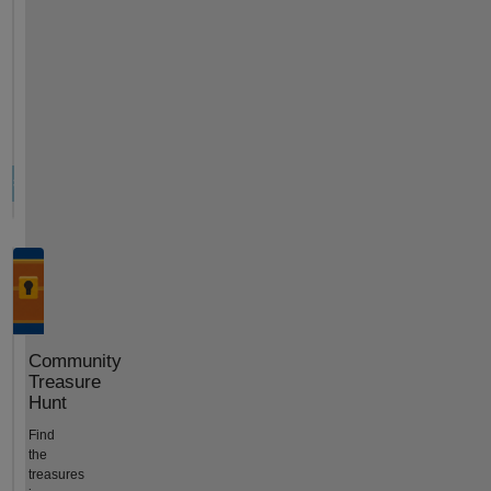
Community
Treasure
Hunt
Find
the
treasures