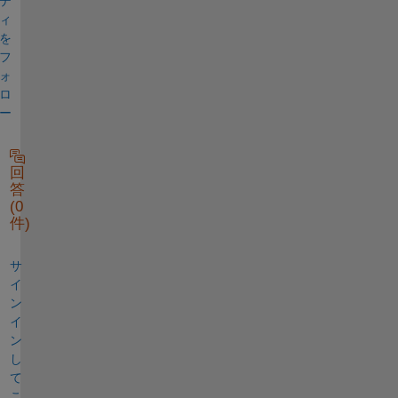
テ
ィ
を
フ
ォ
ロ
ー
回
答
(0
件)
サ
イ
ン
イ
ン
し
て
こ