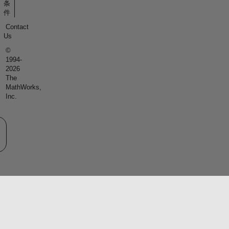
条
件
Contact
Us
©
1994-
2026
The
MathWorks,
Inc.
eb サイトの選択