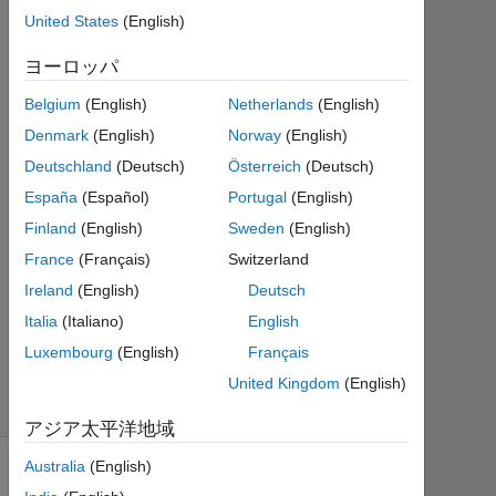
12
United States
(English)
0
回
ヨーロッパ
答
Belgium
(English)
Netherlands
(English)
Denmark
(English)
Norway
(English)
2017
5 月
Deutschland
(Deutsch)
Österreich
(Deutsch)
12
España
(Español)
Portugal
(English)
に更
Finland
(English)
Sweden
(English)
新
2
France
(Français)
Switzerland
ビ
Ireland
(English)
Deutsch
ュ
Italia
(Italiano)
English
ー
Luxembourg
(English)
Français
(30
日
United Kingdom
(English)
間)
アジア太平洋地域
Australia
(English)