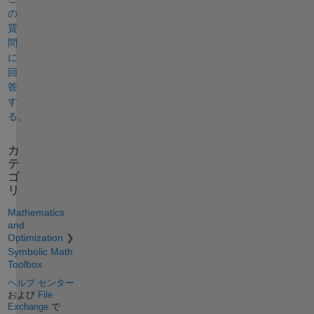
の
質
問
に
回
答
す
る。
カ
テ
ゴ
リ
Mathematics
and
Optimization
Symbolic Math
Toolbox
ヘルプ センター
および
File
Exchange
で