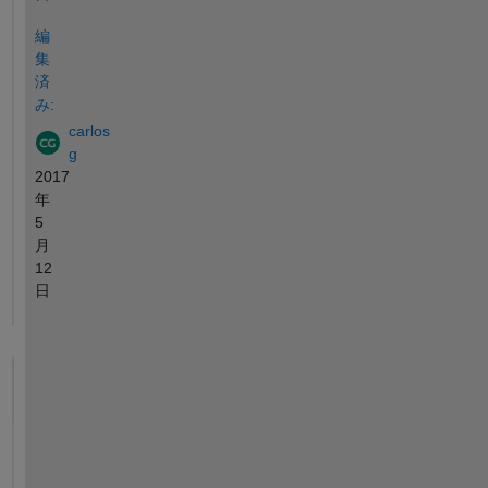
編
集
済
み:
carlos
g
2017
年
5
月
12
日