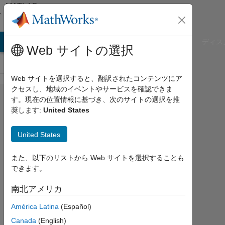
コンテンツへスキップ
MATLAB
Answers
B Answers
File Exchange
Cody
AI Chat Playground
ディス
Web サイトの選択
Web サイトを選択すると、翻訳されたコンテンツにア
クセスし、地域のイベントやサービスを確認できま
Symbolic
す。現在の位置情報に基づき、次のサイトの選択を推
奨します:
United States
integration
vs
United States
numerical
integration
また、以下のリストから Web サイトを選択することも
できます。
carlos
南北アメリカ
g
América Latina
(Español)
2017
5 月
Canada
(English)