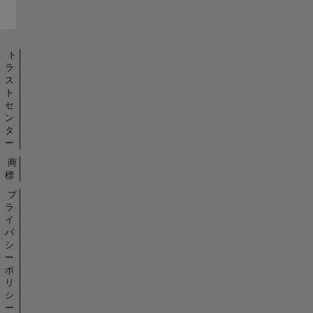
ト
ラ
ス
ト
セ
ン
タ
ー
商
標
プ
ラ
イ
バ
シ
ー
ポ
リ
シ
ー