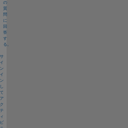
の
質
問
に
回
答
す
る。
サ
イ
ン
イ
ン
し
て
ア
ク
テ
ィ
ビ