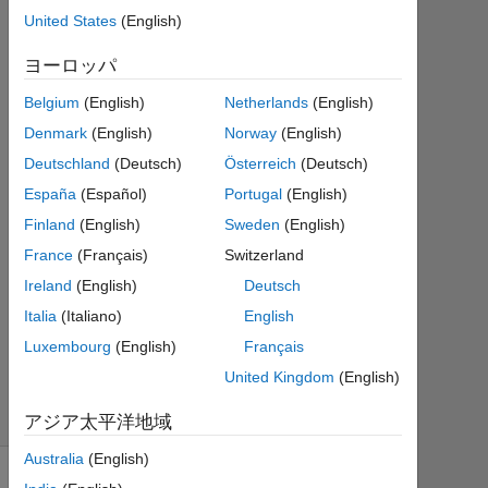
21
United States
(English)
2
回
ヨーロッパ
答
Belgium
(English)
Netherlands
(English)
2018
Denmark
(English)
Norway
(English)
10
Deutschland
(Deutsch)
Österreich
(Deutsch)
月
España
(Español)
Portugal
(English)
18
に更
Finland
(English)
Sweden
(English)
新
France
(Français)
Switzerland
3
Ireland
(English)
Deutsch
ビ
Italia
(Italiano)
English
ュ
ー
Luxembourg
(English)
Français
(30
United Kingdom
(English)
日
間)
アジア太平洋地域
Australia
(English)