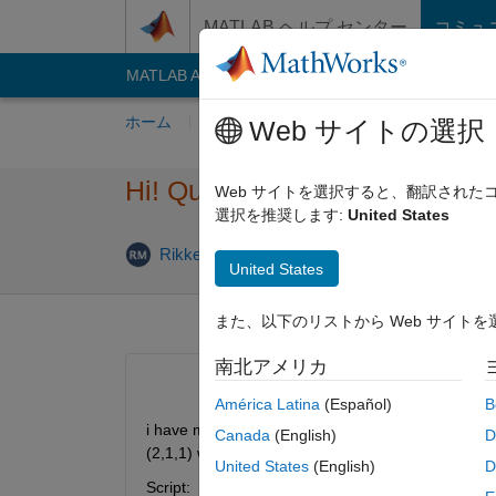
コンテンツへスキップ
MATLAB ヘルプ センター
コミュ
MATLAB Answers
File Exchange
Cody
AI C
ホーム
質問する
回答
閲覧
MATLA
Web サイトの選択
Hi! Question about mean curv
Web サイトを選択すると、翻訳され
選択を推奨します:
United States
Rikke Emilie Madsen
2017 3 月 16
1 回答
United States
また、以下のリストから Web サイト
南北アメリカ
América Latina
(Español)
B
i have made a subplot (2,1,1) with emg for 5 refle
Canada
(English)
D
(2,1,1) with the average curve for the 5 five reflex
United States
(English)
D
Script: