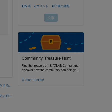
Community Treasure Hunt
Find the treasures in MATLAB Central and
discover how the community can help you!
Start Hunting!
答する。
フォロー