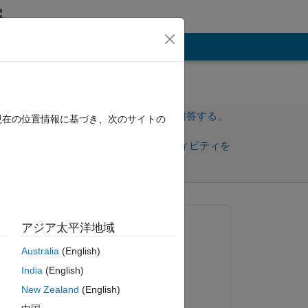
その他
サインインしてこの質問に回答する。
現在の位置情報に基づき、次のサイトの
共
サインインしてアクティビティを
有
フォロー
質問済み:
アジア太平洋地域
Rikke Emilie Madsen
Australia
(English)
2017 年 3 月 16 日
 
India
(English)
回答済み:
New Zealand
(English)
Arnav Mendiratta