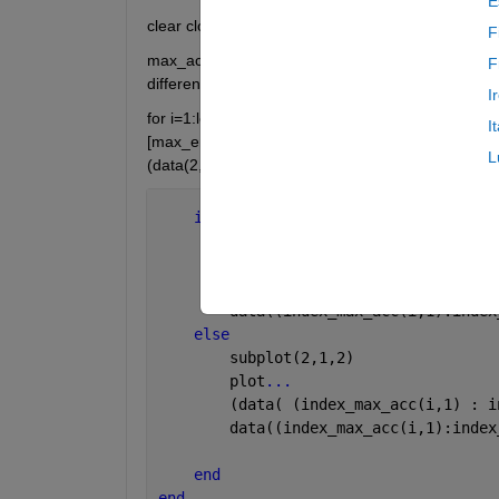
E
clear close all clc files=ls('*.txt');
F
max_acc=zeros(10,1); index_max_acc=zeros(10,1
F
differens=zeros(10,1);
I
for i=1:length(files(:,1)) data = ReadVerTxtData(fil
I
[max_emg(i),index_max_emg(i)] = max(data(:,3)); d
L
(data(2,1) - data(1,1)); tid(i) = tid(i) * 1000; hold o
if 
i <= 5
        subplot(2,1,1)
        plot
...
        (data( (index_max_acc(i,1) : i
        data((index_max_acc(i,1):index
else
        subplot(2,1,2)
        plot
...
        (data( (index_max_acc(i,1) : i
        data((index_max_acc(i,1):index
end
end