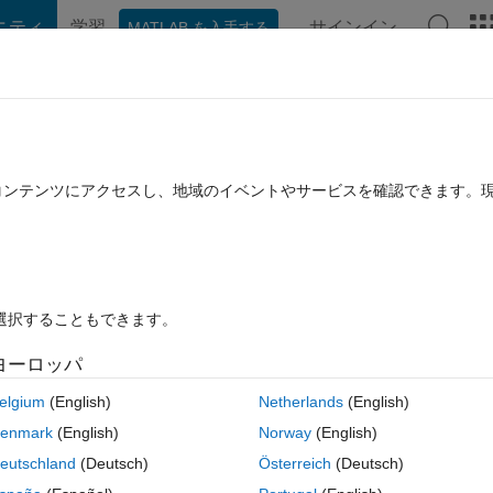
ニティ
学習
サインイン
MATLAB を入手する
hat Playground
ディスカッション
コンテスト
ブログ
投稿
B に関する FAQ
その他
e in subplots
たコンテンツにアクセスし、地域のイベントやサービスを確認できます。
2017 3 月 20 に更新
8 ビュー (30 日間)
を選択することもできます。
ヨーロッパ
0 投票
MATLAB Online で開く
elgium
(English)
Netherlands
(English)
xes in each subplot. Now i would like to make a new figure with subplots
enmark
(English)
Norway
(English)
es in each subplot.
eutschland
(Deutsch)
Österreich
(Deutsch)