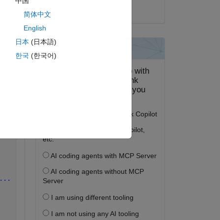
中国
2017 年 3 月 20 日
简体中文
); 
English
日本
(日本語)
한국
(한국어)
ピー
 
...
...