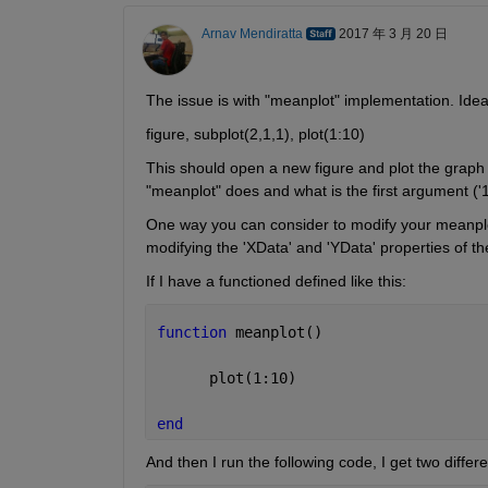
Arnav Mendiratta
2017 年 3 月 20 日
The issue is with "meanplot" implementation. Ideall
figure, subplot(2,1,1), plot(1:10)
This should open a new figure and plot the graph on
"meanplot" does and what is the first argument ('1
One way you can consider to modify your meanplot 
modifying the 'XData' and 'YData' properties of th
If I have a functioned defined like this:
function 
meanplot()
      plot(1:10)
end
And then I run the following code, I get two differe