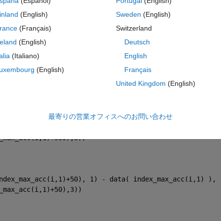
spaña
(Español)
Portugal
(English)
inland
(English)
Sweden
(English)
); max_emg=zeros(10,1); index_max_emg=zeros(10,1); tid=zeros(10,1
rance
(Français)
Switzerland
reland
(English)
Deutsch
es(i,:),4); [max_acc(i),index_max_acc(i)] = max(data(:,2)); 
talia
(Italiano)
English
ifferens(i)=index_max_emg(i)-index_max_acc(i); tid(i) = differens(i) * 
uxembourg
(English)
Français
n
United Kingdom
(English)
コ
テーマ
最寄りの営業オフィスへのお問い合わせ
ndex_max_acc(i,1)+500), 1) - data( index_max_acc(i,1) ),
_max_acc(i,1)+500),3))
ndex_max_acc(i,1)+50), 1) - data( index_max_acc(i,1) ), 
_max_acc(i,1)+50),3))