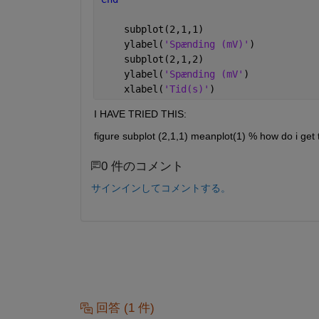
    subplot(2,1,1)
    ylabel(
'Spænding (mV)'
)
    subplot(2,1,2)
    ylabel(
'Spænding (mV'
)
    xlabel(
'Tid(s)'
)
I HAVE TRIED THIS:
figure subplot (2,1,1) meanplot(1) % how do i get t
0 件のコメント
サインインしてコメントする。
回答 (1 件)