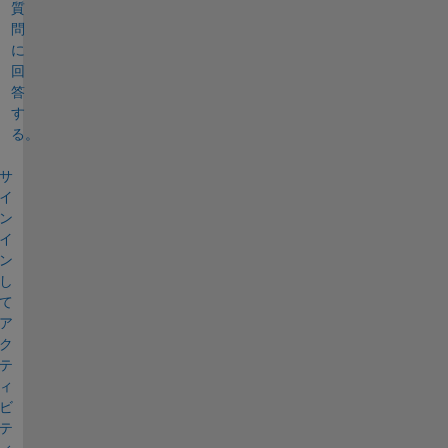
質
問
に
回
答
す
る。
サ
イ
ン
イ
ン
し
て
ア
ク
テ
ィ
ビ
テ