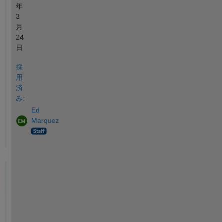
年
3
月
24
日
採
用
済
み:
Ed
Marquez