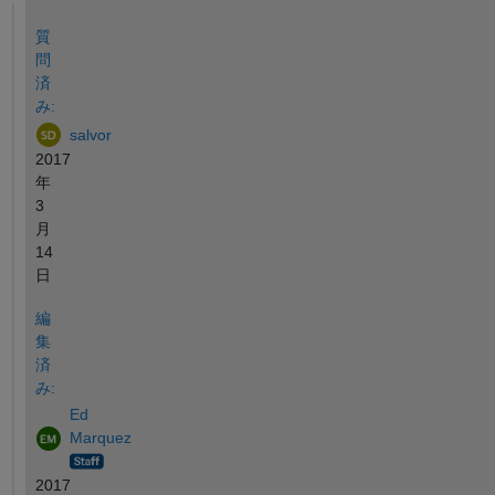
参考
質
問
済
み:
salvor
2017
年
3
月
14
日
編
集
済
み:
Ed
Marquez
2017