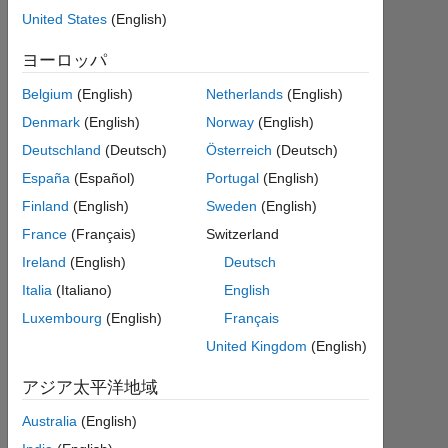
2017
United States
(English)
3 月
14
ヨーロッパ
1
Belgium
(English)
Netherlands
(English)
回
答
Denmark
(English)
Norway
(English)
Deutschland
(Deutsch)
Österreich
(Deutsch)
回
España
(Español)
Portugal
(English)
答
採
Finland
(English)
Sweden
(English)
用
France
(Français)
Switzerland
済
Ireland
(English)
Deutsch
み
Italia
(Italiano)
English
2017
Luxembourg
(English)
Français
3 月
United Kingdom
(English)
24
に更
アジア太平洋地域
新
Australia
(English)
4