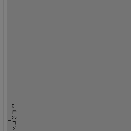
i
f
t
-
o
f
-
a
-
s
i
g
n
a
l
0
件
の
コ
メ