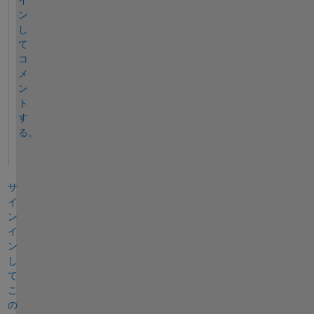
ン
し
て
コ
メ
ン
ト
す
る。
サ
イ
ン
イ
ン
し
て
こ
の