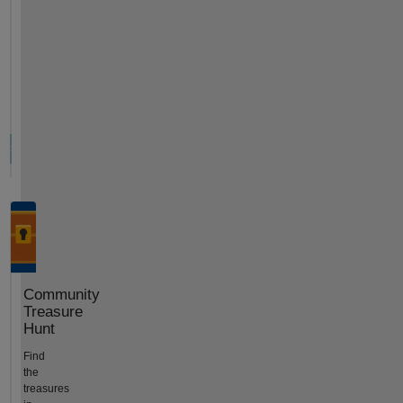
Community
Treasure
Hunt
Find
the
treasures