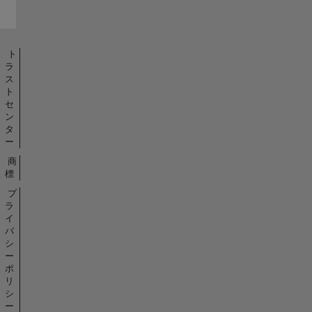
ト
ラ
ス
ト
セ
ン
タ
ー
商
標
プ
ラ
イ
バ
シ
ー
ポ
リ
シ
ー