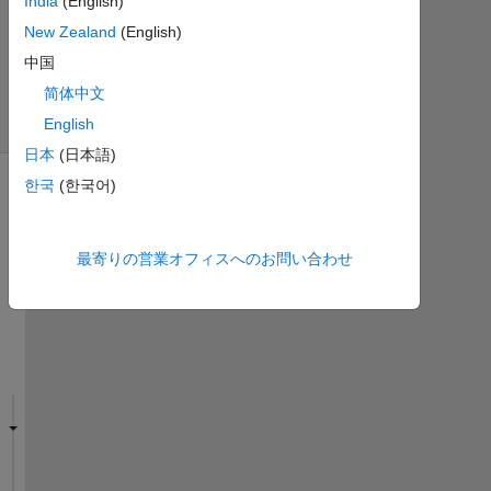
ビ
India
(English)
ュ
New Zealand
(English)
ー
中国
(30
简体中文
日
間)
English
日本
(日本語)
한국
(한국어)
最寄りの営業オフィスへのお問い合わせ