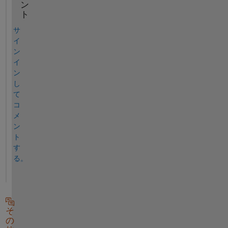
ン
ト
サ
イ
ン
イ
ン
し
て
コ
メ
ン
ト
す
る。
そ
の