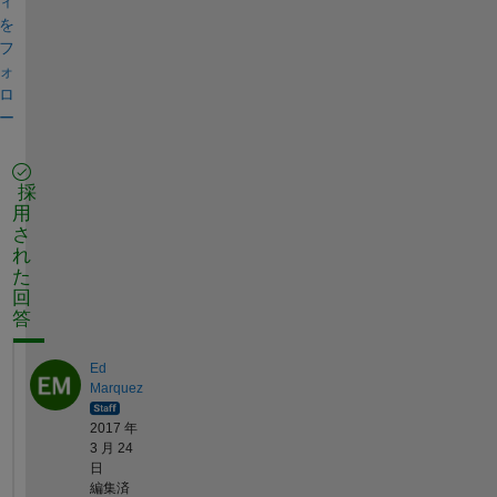
ィ
を
フ
ォ
ロ
ー
採
用
さ
れ
た
回
答
Ed
Marquez
2017 年
3 月 24
日
編集済