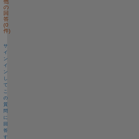
他
の
回
答
(0
件)
サ
イ
ン
イ
ン
し
て
こ
の
質
問
に
回
答
す