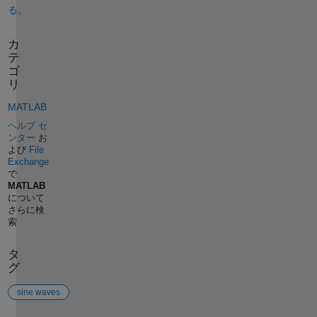
る。
カ
テ
ゴ
リ
MATLAB
ヘルプ セ
ンター
お
よび
File
Exchange
で
MATLAB
について
さらに検
索
タ
グ
sine waves