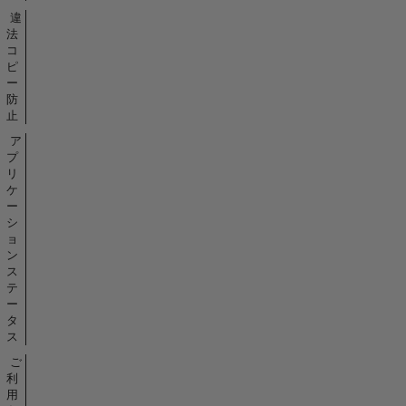
違
法
コ
ピ
ー
防
止
ア
プ
リ
ケ
ー
シ
ョ
ン
ス
テ
ー
タ
ス
ご
利
用