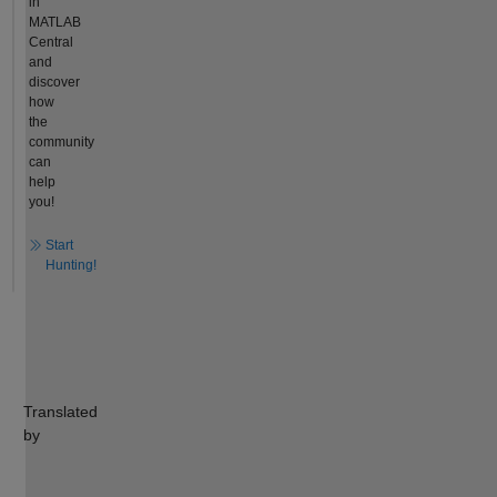
in
MATLAB
Central
and
discover
how
the
community
can
help
you!
Start
Hunting!
Translated
by