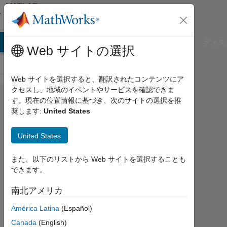
コンテンツへスキップ
MATLAB
Answers
B Answers
File Exchange
Cody
AI Chat Playground
ディス
Web サイトの選択
Web サイトを選択すると、翻訳されたコンテンツにア
クセスし、地域のイベントやサービスを確認できま
Add
す。現在の位置情報に基づき、次のサイトの選択を推
奨します:
United States
phase
shift
United States
to
sum
また、以下のリストから Web サイトを選択することも
できます。
of
sines
南北アメリカ
América Latina
(Español)
salvor
Canada
(English)