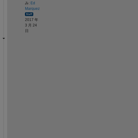
み:
Ed
Marquez
2017 年
3 月 24
日
H
i
,
Y
o
u 
c
o
u
l
d 