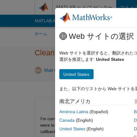
コンテンツへスキップ
MATLAB ヘルプ センター
コミュ
MATLAB Answers
File Exchange
Cody
AI C
ホーム
質問する
回答
閲覧
MATLA
Web サイトの選択
Clearing Variables in Worksp
Web サイトを選択すると、翻訳され
選択を推奨します:
United States
Matt C
2017 3 月 10
0 回答
5 ビュ
United States
また、以下のリストから Web サイト
南北アメリカ
América Latina
(Español)
B
I'm currently trying to obfuscate variables that are 
Canada
(English)
D
were to pause the simulation, then the variables 
United States
(English)
D
callback saying "clearvars", because that callback