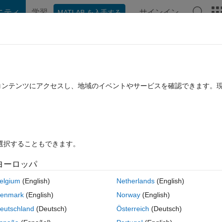
ニティ
学習
サインイン
MATLAB を入手する
hat Playground
ディスカッション
コンテスト
ブログ
投稿
B に関する FAQ
その他
ace on Simulink Pause
たコンテンツにアクセスし、地域のイベントやサービスを確認できます。
ー (30 日間)
を選択することもできます。
ヨーロッパ
0 投票
elgium
(English)
Netherlands
(English)
loaded into Simulink via a .p file. Is there a way to do this? If someone 
enmark
(English)
Norway
(English)
would remain in the workspace and viewable. I can't just use a pause-
eutschland
(Deutsch)
Österreich
(Deutsch)
 can easily be erased.