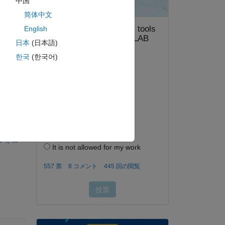
中国
k 
简体中文
 
English
日本
(日本語)
한국
(한국어)
答する。
フォロー