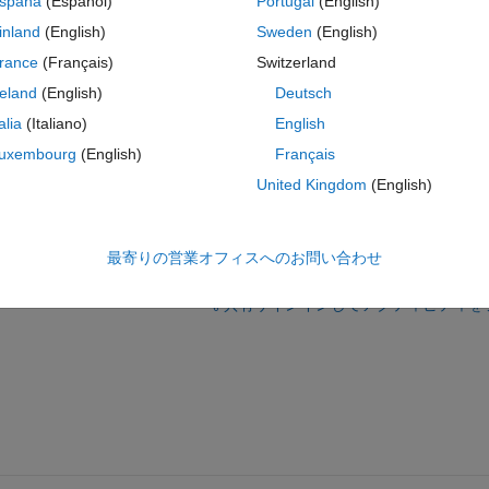
spaña
(Español)
Portugal
(English)
ia the "sim" command in another .p file, which contains a try-catch bloc
inland
(English)
Sweden
(English)
 never output to the workspace), but I'm wondering if I can establish the
rance
(Français)
Switzerland
reland
(English)
Deutsch
talia
(Italiano)
English
uxembourg
(English)
Français
United Kingdom
(English)
最寄りの営業オフィスへのお問い合わせ
サインインしてこの質問に回
共有
サインインしてアクティビティを