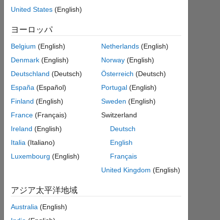
Ahmed
United States
(English)
2017
2 月
ヨーロッパ
21
3
Belgium
(English)
Netherlands
(English)
回
Denmark
(English)
Norway
(English)
答
Deutschland
(Deutsch)
Österreich
(Deutsch)
España
(Español)
Portugal
(English)
回
答
Finland
(English)
Sweden
(English)
採
France
(Français)
Switzerland
用
Ireland
(English)
Deutsch
済
Italia
(Italiano)
English
み
Luxembourg
(English)
Français
2017
United Kingdom
(English)
11
月
アジア太平洋地域
28
Australia
(English)
に更
新