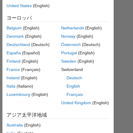
1
United States
(English)
回
答
ヨーロッパ
Belgium
(English)
Netherlands
(English)
回
Denmark
(English)
Norway
(English)
答
採
Deutschland
(Deutsch)
Österreich
(Deutsch)
用
España
(Español)
Portugal
(English)
済
Finland
(English)
Sweden
(English)
み
France
(Français)
Switzerland
2017
Ireland
(English)
Deutsch
1 月
Italia
(Italiano)
English
10
Luxembourg
(English)
Français
に更
United Kingdom
(English)
新
21
アジア太平洋地域
ビ
ュ
Australia
(English)
ー