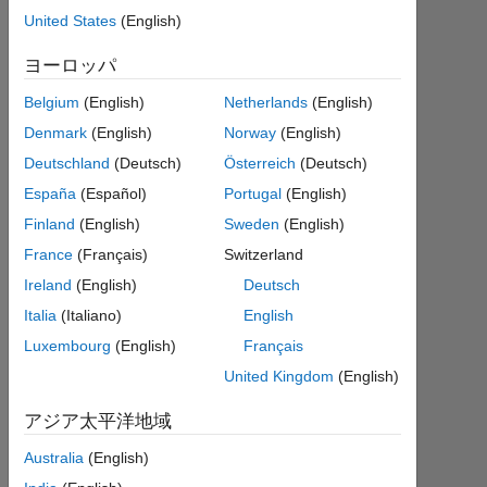
Manjutha
United States
(English)
Manavalan
2016
ヨーロッパ
8 月
Belgium
(English)
Netherlands
(English)
31
1
Denmark
(English)
Norway
(English)
回
Deutschland
(Deutsch)
Österreich
(Deutsch)
答
España
(Español)
Portugal
(English)
Finland
(English)
Sweden
(English)
回
答
France
(Français)
Switzerland
採
Ireland
(English)
Deutsch
用
Italia
(Italiano)
English
済
Luxembourg
(English)
Français
み
United Kingdom
(English)
2019
アジア太平洋地域
7 月
3 に
Australia
(English)
更新