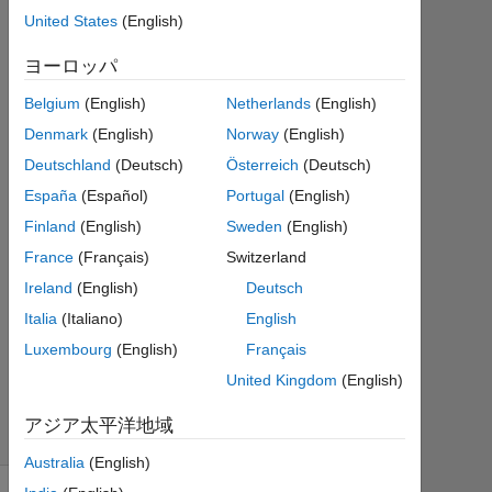
United States
(English)
8 月
19
ヨーロッパ
2
回
Belgium
(English)
Netherlands
(English)
答
Denmark
(English)
Norway
(English)
Deutschland
(Deutsch)
Österreich
(Deutsch)
2016
8 月
España
(Español)
Portugal
(English)
20
Finland
(English)
Sweden
(English)
に更
France
(Français)
Switzerland
新
Ireland
(English)
Deutsch
19
ビ
Italia
(Italiano)
English
ュ
Luxembourg
(English)
Français
ー
United Kingdom
(English)
(30
日
アジア太平洋地域
間)
Australia
(English)