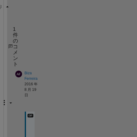
mean(A)
1
件
の
コ
メ
ン
ト
Biza
Ferreira
2016 年
8 月 19
日
y
e