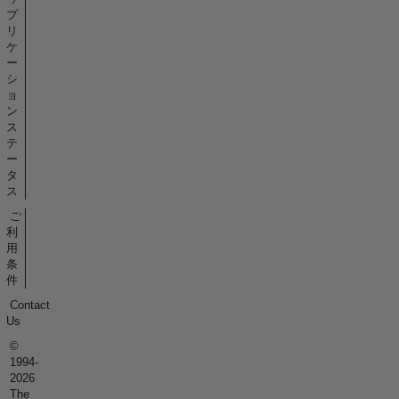
プ
リ
ケ
ー
シ
ョ
ン
ス
テ
ー
タ
ス
ご
利
用
条
件
Contact
Us
©
1994-
2026
The