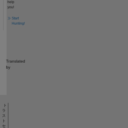
help
you!
Start
Hunting!
Translated
by
ト
ラ
ス
ト
セ