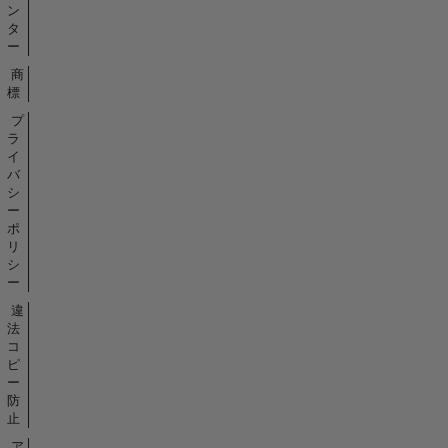
ン
タ
ー
商
標
プ
ラ
イ
バ
シ
ー
ポ
リ
シ
ー
違
法
コ
ピ
ー
防
止
ア