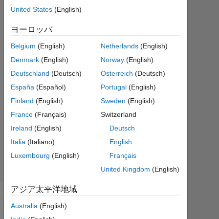
fayçal
United States
(English)
ahmed
zaid
ヨーロッパ
2016
Belgium
(English)
Netherlands
(English)
8 月
18
Denmark
(English)
Norway
(English)
0
Deutschland
(Deutsch)
Österreich
(Deutsch)
回
España
(Español)
Portugal
(English)
答
Finland
(English)
Sweden
(English)
10
ビ
France
(Français)
Switzerland
ュ
Ireland
(English)
Deutsch
ー
Italia
(Italiano)
English
(30
Luxembourg
(English)
Français
日
間)
United Kingdom
(English)
アジア太平洋地域
Australia
(English)