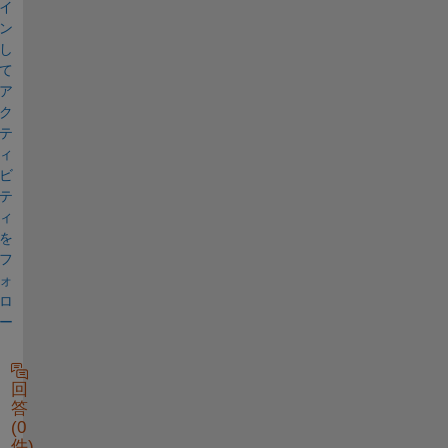
イ
ン
し
て
ア
ク
テ
ィ
ビ
テ
ィ
を
フ
ォ
ロ
ー
回
答
(0
件)