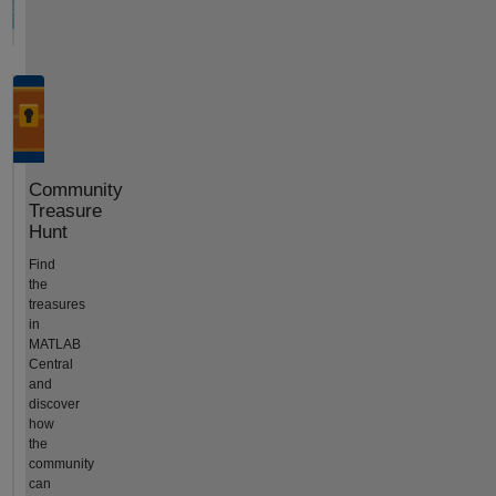
Community
Treasure
Hunt
Find
the
treasures
in
MATLAB
Central
and
discover
how
the
community
can