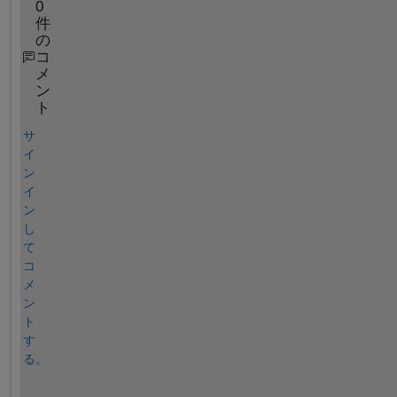
0
件
の
コ
メ
ン
ト
サ
イ
ン
イ
ン
し
て
コ
メ
ン
ト
す
る。