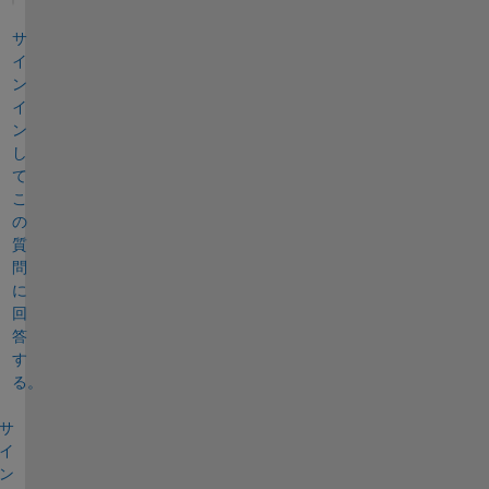
サ
イ
ン
イ
ン
し
て
こ
の
質
問
に
回
答
す
る。
サ
イ
ン