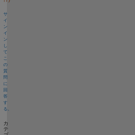
サ
イ
ン
イ
ン
し
て
こ
の
質
問
に
回
答
す
る。
カ
テ
ゴ