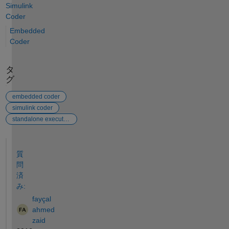
Simulink
Coder
Embedded
Coder
タ
グ
embedded coder
simulink coder
standalone executable
参考
質
問
済
み:
fayçal
ahmed
zaid