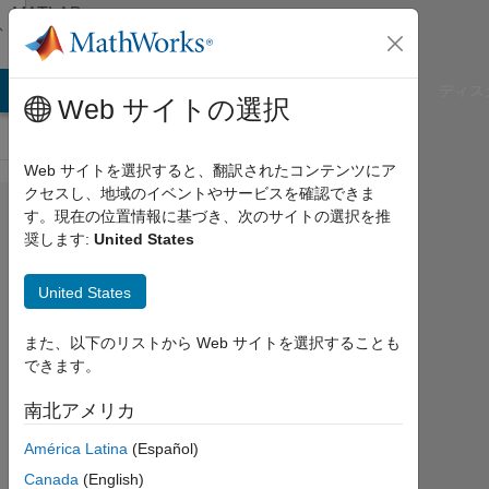
コンテンツへスキップ
MATLAB
Answers
B Answers
File Exchange
Cody
AI Chat Playground
ディス
Web サイトの選択
Web サイトを選択すると、翻訳されたコンテンツにア
クセスし、地域のイベントやサービスを確認できま
Deploying
す。現在の位置情報に基づき、次のサイトの選択を推
奨します:
United States
a
standalone
United States
host RSim
application
また、以下のリストから Web サイトを選択することも
できます。
without
Matlab nor
南北アメリカ
Simulink
América Latina
(Español)
Canada
(English)