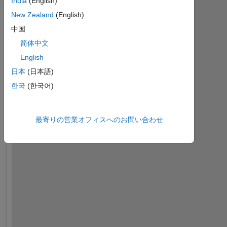
India
(English)
New Zealand
(English)
中国
简体中文
English
日本
(日本語)
한국
(한국어)
H
最寄りの営業オフィスへのお問い合わせ
i
,
I
'
d 
l
i
k