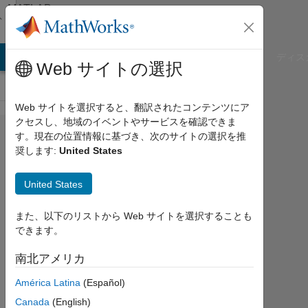
コンテンツへスキップ
MATLAB
Answers
B Answers
File Exchange
Cody
AI Chat Playground
ディス
Web サイトの選択
Web サイトを選択すると、翻訳されたコンテンツにア
クセスし、地域のイベントやサービスを確認できま
Why do
す。現在の位置情報に基づき、次のサイトの選択を推
奨します:
United States
wavwrite
and
United States
audiowrite
produce
また、以下のリストから Web サイトを選択することも
できます。
different
results?
南北アメリカ
América Latina
(Español)
Bene
Canada
(English)