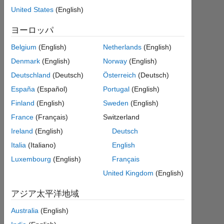
1/13s. Sketch
United States
(English)
the discrete
ヨーロッパ
signals. What
Belgium
(English)
Netherlands
(English)
do you
Denmark
(English)
Norway
(English)
observe?
Deutschland
(Deutsch)
Österreich
(Deutsch)
España
(Español)
Portugal
(English)
Joshua12
Finland
(English)
Sweden
(English)
2016
7 月
France
(Français)
Switzerland
20
Ireland
(English)
Deutsch
3
Italia
(Italiano)
English
回
Luxembourg
(English)
Français
答
United Kingdom
(English)
2016
アジア太平洋地域
7 月
20
Australia
(English)
に更