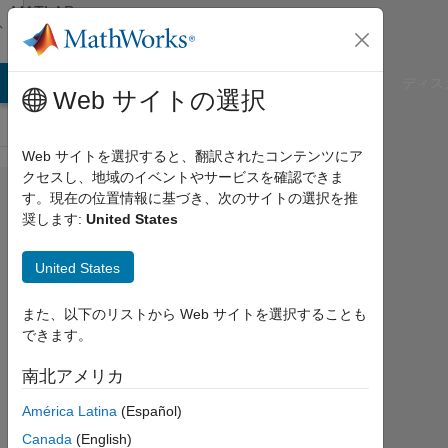
コンテンツへスキップ
MATLAB
Answers
B Answers
File Exchange
Cody
AI Chat Playground
ディス
Web サイトの選択
Web サイトを選択すると、翻訳されたコンテンツにア
クセスし、地域のイベントやサービスを確認できま
Plot the
す。現在の位置情報に基づき、次のサイトの選択を推
奨します:
United States
signals
y(t)=sin(8πt)
United States
and
g(t)=sin(18πt).
また、以下のリストから Web サイトを選択することも
できます。
Then sample
both with a
南北アメリカ
sampling
América Latina
(Español)
period of
Canada
(English)