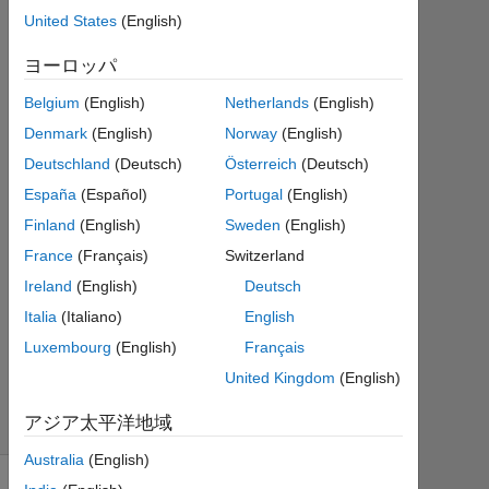
19
United States
(English)
1
回
ヨーロッパ
答
Belgium
(English)
Netherlands
(English)
Denmark
(English)
Norway
(English)
回
答
Deutschland
(Deutsch)
Österreich
(Deutsch)
採
España
(Español)
Portugal
(English)
用
Finland
(English)
Sweden
(English)
済
み
France
(Français)
Switzerland
8
Ireland
(English)
Deutsch
ビ
Italia
(Italiano)
English
ュ
Luxembourg
(English)
Français
ー
(30
United Kingdom
(English)
日
アジア太平洋地域
間)
Australia
(English)