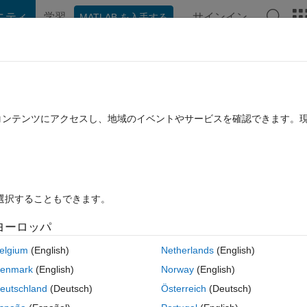
ニティ
学習
サインイン
MATLAB を入手する
hat Playground
ディスカッション
コンテスト
ブログ
投稿
B に関する FAQ
その他
ly
たコンテンツにアクセスし、地域のイベントやサービスを確認できます。
22 に更新
20 ビュー (30 日間)
を選択することもできます。
ヨーロッパ
0 投票
elgium
(English)
Netherlands
(English)
site
http://gdata1.sci.gsfc.nasa.gov/daac-bin/G3/gui.cgi?
enmark
(English)
Norway
(English)
CDF file. When I try to read the data, MATLAB gives me 1.0e+15 for all of
eutschland
(Deutsch)
Österreich
(Deutsch)
nnot read such a large netCDF file properly. Is there any way to work 