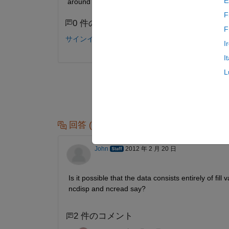
E
around this?
F
0 件のコメント
F
サインインしてコメントする。
I
I
L
回答 (1 件)
John
2012 年 2 月 20 日
Is it possible that the data consists entirely of fi
ncdisp and ncread say?
2 件のコメント