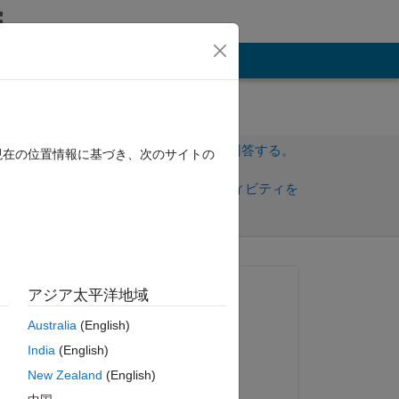
その他
サインインしてこの質問に回答する。
現在の位置情報に基づき、次のサイトの
共
サインインしてアクティビティを
有
フォロー
質問済み:
アジア太平洋地域
Kevin
Australia
(English)
2012 年 2 月 17 日
India
(English)
 
編集済み:
New Zealand
(English)
Matt J