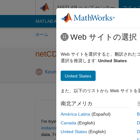
コンテンツへスキップ
MATLAB ヘルプ センター
コミュ
MATLAB Answers
File Exchange
Cody
AI C
ホーム
質問する
回答
閲覧
MATLA
Web サイトの選択
netCDF not being read proper
Web サイトを選択すると、翻訳され
選択を推奨します:
United States
2013 10 月 
Kevin
2012 2 月 17
1 回答
United States
また、以下のリストから Web サイト
南北アメリカ
América Latina
(Español)
B
I'm trying to read MERRA data from the NASA web
Canada
(English)
D
instance_id=MERRA_HOUR_3D
 in form of a net
United States
(English)
D
data. I'm assuming that this is because MATLAB ca