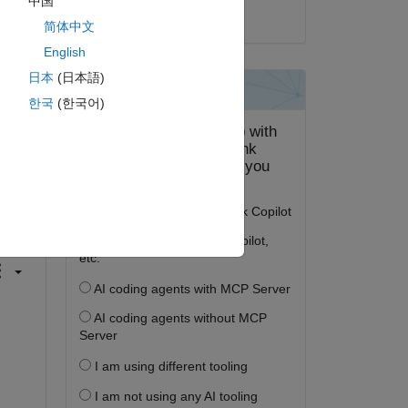
中国
2013 年 10 月 22 日
简体中文
English
日本
(日本語)
한국
(한국어)
答する。
フォロー