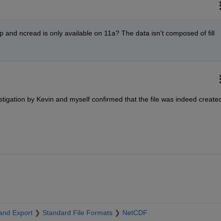
 and ncread is only available on 11a? The data isn't composed of fill 
estigation by Kevin and myself confirmed that the file was indeed created
and Export
Standard File Formats
NetCDF