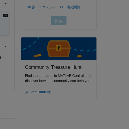
 
Community Treasure Hunt
Find the treasures in MATLAB Central and
discover how the community can help you!
Start Hunting!