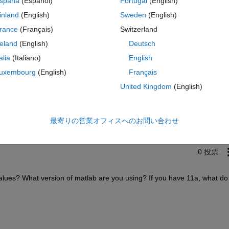
spaña
(Español)
Portugal
(English)
inland
(English)
Sweden
(English)
rance
(Français)
Switzerland
reland
(English)
Deutsch
talia
(Italiano)
English
uxembourg
(English)
Français
サインインしてこの質問に回
United Kingdom
(English)
共有
サインインしてアクティビティを
最寄りの営業オフィスへのお問い合わせ
0 投票
ll values? What version of matlab are you using? If you have 11a, what do 