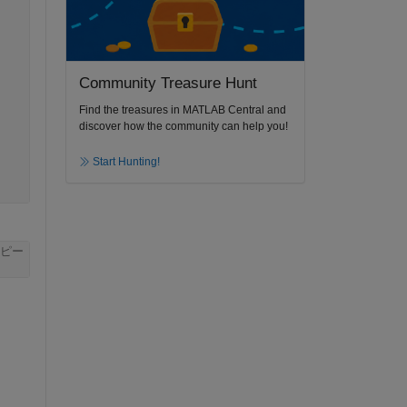
Community Treasure Hunt
Find the treasures in MATLAB Central and
discover how the community can help you!
Start Hunting!
ピー