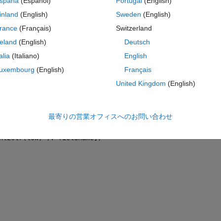
spaña
(Español)
Portugal
(English)
inland
(English)
Sweden
(English)
ame)
rance
(Français)
Switzerland
reland
(English)
Deutsch
コ
テーマ
talia
(Italiano)
English
uxembourg
(English)
Français
United Kingdom
(English)
g)
最寄りの営業オフィスへのお問い合わせ
nt2str(j)').'fieldname])< 
...
nt2str(low)').'fieldname])