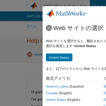
コンテンツへスキップ
MATLAB ヘルプ センター
コミュ
MATLAB Answers
File Exchange
Cody
AI C
ホーム
質問する
回答
閲覧
MATLA
Web サイトの選択
Help needed on error!!!!!
Web サイトを選択すると、翻訳され
選択を推奨します:
United States
newiuht
2012 2 月 13
1 回答
5 ビュー (30
United States
また、以下のリストから Web サイト
南北アメリカ
América Latina
(Español)
B
Hi guys,
Canada
(English)
D
I've got this error expression.. can someone help
United States
(English)
D