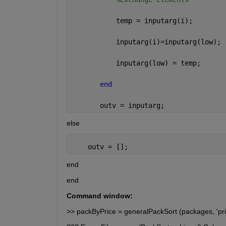
           temp = inputarg(i);
           inputarg(i)=inputarg(low);
           inputarg(low) = temp;
end
       outv = inputarg;
else
    outv = [];
end
end
Command window:
>> packByPrice = generalPackSort (packages, 'pri