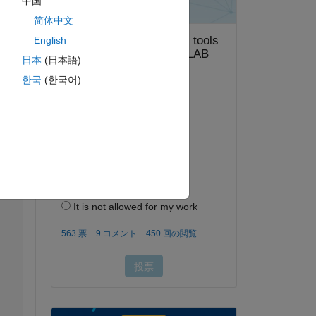
中国
简体中文
English
日本
(日本語)
ピー
한국
(한국어)