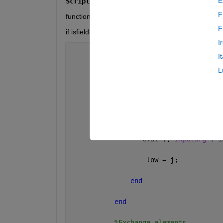
E
Script:
F
function outv = generalPackSort (inputarg, fieldn
F
if isfield(inputarg, fieldname)
I
for 
i =1:length(inputarg) -1
I
L
           low = i;
for 
j= i + 1:length(inputar
if 
eval ([
'inputarg ('
i
                  eval ([
'inputarg ('
i
                   low = j;
end
end
%Exchange elements