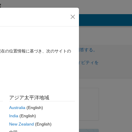
その他
サインインしてこの質問に回答する。
現在の位置情報に基づき、次のサイトの
共
サインインしてアクティビティを
有
フォロー
質問済み:
アジア太平洋地域
newiuht
Australia
(English)
2012 年 2 月 13 日
India
(English)
New Zealand
(English)