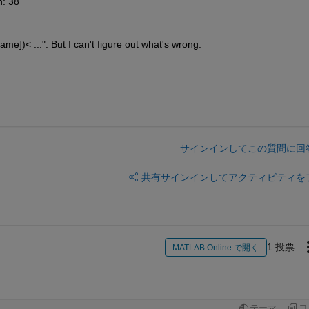
n: 38
ldname])< ...". But I can't figure out what's wrong.
サインインしてこの質問に回
共有
サインインしてアクティビティを
1 投票
MATLAB Online で開く
コ
テーマ