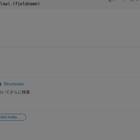
low).(fieldname)
Structures
ついてさらに検索
unexpected matlab expression