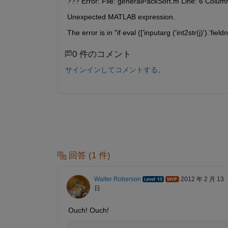
??? Error: File: generalPackSort.m Line: 6 Colum
Unexpected MATLAB expression.
The error is in "if eval (['inputarg ('int2str(j)').'fie
0 件のコメント
サインインしてコメントする。
回答 (1 件)
Walter Roberson
2012 年 2 月 13
日
Ouch! Ouch!