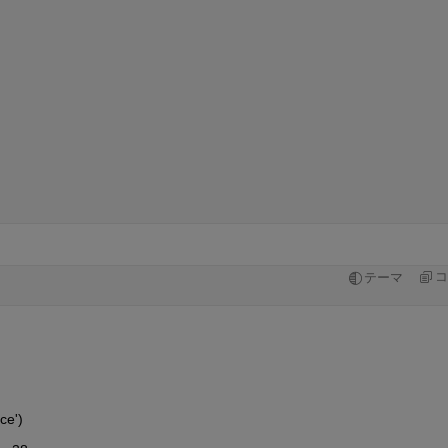
コ
テーマ
ce')