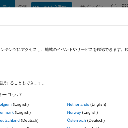
ニティ
学習
サインイン
MATLAB を入手する
hat Playground
ディスカッション
コンテスト
ブログ
投稿
B に関する FAQ
その他
たコンテンツにアクセスし、地域のイベントやサービスを確認できます。
 日間)
を選択することもできます。
ヨーロッパ
0 投票
MATLAB Online で開く
elgium
(English)
Netherlands
(English)
enmark
(English)
Norway
(English)
 vet through my script and see what's wrong? thanks.
eutschland
(Deutsch)
Österreich
(Deutsch)