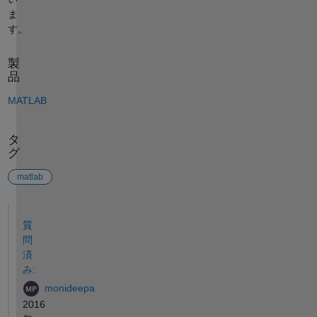
ま
す。
製
品
MATLAB
タ
グ
matlab
参考
質
問
済
み:
monideepa
2016