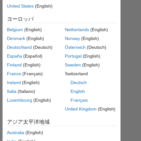
block ...
United States
(English)
Ready''----
ヨーロッパ
---is apper
Belgium
(English)
Netherlands
(English)
when i
Denmark
(English)
Norway
(English)
simulet
Deutschland
(Deutsch)
Österreich
(Deutsch)
my model
España
(Español)
Portugal
(English)
how i
Finland
(English)
Sweden
(English)
solve this
France
(Français)
Switzerland
problem
Ireland
(English)
Deutsch
Italia
(Italiano)
English
monideepa
Luxembourg
(English)
Français
2016
United Kingdom
(English)
4 月
24
アジア太平洋地域
0
回
Australia
(English)
答