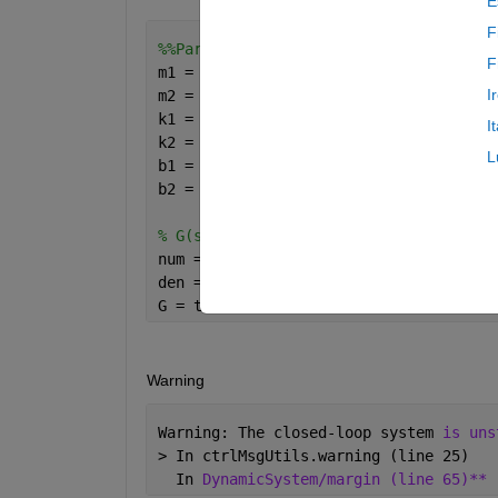
E
F
%%Parameters
F
m1 = 2500;   
% (kg)
I
m2 = 320;    
% (kg)
k1 = 80000;  
% (N/m)
I
k2 = 500000; 
% (N/m)
L
b1 = 350;    
% (N*s/m)
b2 = 15020;  
% (N*s/m)
% G(s) = (X1(s)-X2(s))/W(s)
num = [(0) (-m1*b2) (-m1*k2) (0) (0)];
den = [(m1*m2) (m1*b1+m1*b2+m2*b1) (m1
G = tf(num,den);
Warning
Warning: The closed-loop system 
is uns
> In ctrlMsgUtils.warning (line 25)
  In 
DynamicSystem/margin (line 65)**