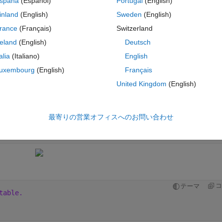
spaña
(Español)
Portugal
(English)
inland
(English)
Sweden
(English)
コ
テーマ
rance
(Français)
Switzerland
reland
(English)
Deutsch
talia
(Italiano)
English
uxembourg
(English)
Français
United Kingdom
(English)
 
最寄りの営業オフィスへのお問い合わせ
*k1+m1*k2+m2*k1+b1*b2) (b1*k2+k1*b2) (k1*k2)];
コ
テーマ
table. 