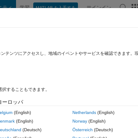
ニティ
学習
サインイン
MATLAB を入手する
hat Playground
ディスカッション
コンテスト
ブログ
投稿
B に関する FAQ
その他
arning: The closed-loop system is
たコンテンツにアクセスし、地域のイベントやサービスを確認できます。
月 29 に更新
19 ビュー (30 日間)
を選択することもできます。
ヨーロッパ
elgium
(English)
Netherlands
(English)
0 投票
MATLAB Online で開く
enmark
(English)
Norway
(English)
he parameters (kp,ki,kd) of ZN method. But I got this error.
eutschland
(Deutsch)
Österreich
(Deutsch)