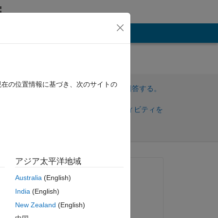
その他
現在の位置情報に基づき、次のサイトの
サインインしてこの質問に回答する。
共
サインインしてアクティビティを
有
フォロー
アジア太平洋地域
質問済み:
Australia
(English)
Bob
India
(English)
2016 年 4 月 5 日
New Zealand
(English)
編集済み: