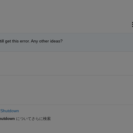
ll get this error. Any other ideas?
d Shutdown
Shutdown
についてさらに検索