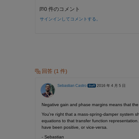
0 件のコメント
サインインしてコメントする。
回答 (1 件)
Sebastian Castro
2016 年 4 月 5 日
Negative gain and phase margins means that the 
You're right that a mass-spring-damper system sh
equations to that transfer function representation
have been positive, or vice-versa.
- Sebastian