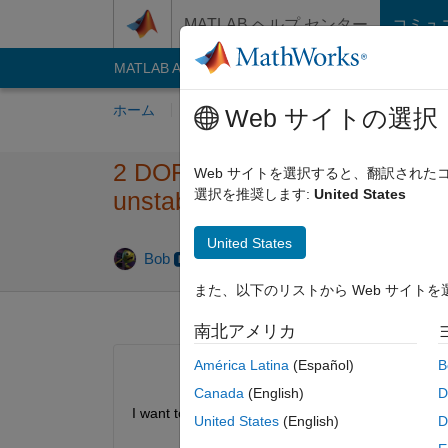
コンテンツへスキップ
MATLAB ヘルプ センター
コミュ
MATLAB Answers
File Exchange
Cody
AI C
ホーム
質問する
回答
閲覧
MATLA
Web サイトの選択
2 DOF System is unstable? "W
Web サイトを選択すると、翻訳され
選択を推奨します:
United States
unstable"
United States
2016 4 
Bob
2016 4 月 5
1 回答
また、以下のリストから Web サイト
南北アメリカ
América Latina
(Español)
B
Canada
(English)
D
I want to find the gain margin so I can calculate t
United States
(English)
D