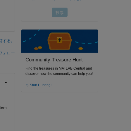
答する。
フォロー
Community Treasure Hunt
Find the treasures in MATLAB Central and
discover how the community can help you!
Start Hunting!
tem 