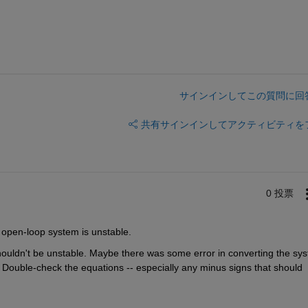
サインインしてこの質問に回
共有
サインインしてアクティビティを
0 投票
open-loop system is unstable.
ouldn't be unstable. Maybe there was some error in converting the sys
. Double-check the equations -- especially any minus signs that should 