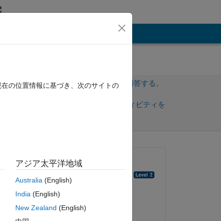
その他
サインインしてこの質問に回答する。
現在の位置情報に基づき、次のサイトの
共
サインインしてアクティビティを
有
フォロー
質問済み:
アジア太平洋地域
Krishnendu Mukherjee
Australia
(English)
2012 年 1 月 31 日
ピー
India
(English)
採用済み:
New Zealand
(English)
Andreas Goser
.m