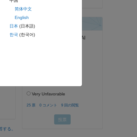
中国
;
简体中文
English
日本
(日本語)
ピー
한국
(한국어)
ピー
答する。