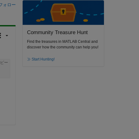
フォロー
Community Treasure Hunt
Find the treasures in MATLAB Central and
discover how the community can help you!
Start Hunting!
ピー