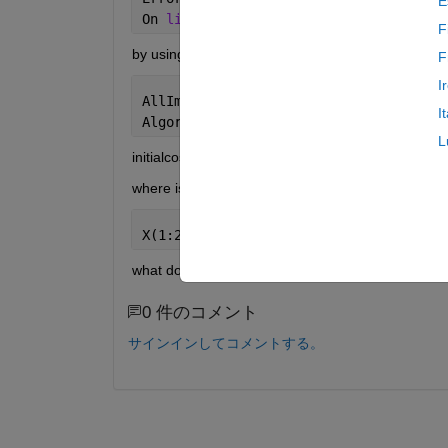
E
On 
line 4
==> AllImperialistsCost = I
F
by using the code
F
I
AllImperialistsCost = InitialCost(1:Al
I
AlgorithmParams.NumOfInitialImperialis
L
initialcost is a matrix like [1 2 3 4 5]
where is the error?
X(1:2,:);
what does it mean?
0 件のコメント
サインインしてコメントする。