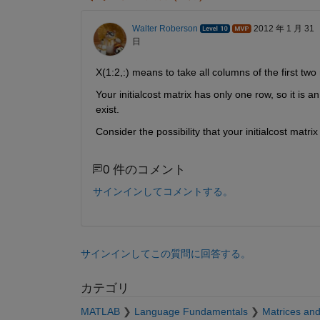
Walter Roberson
2012 年 1 月 31
日
X(1:2,:) means to take all columns of the first two
Your initialcost matrix has only one row, so it is an
exist.
Consider the possibility that your initialcost matri
0 件のコメント
サインインしてコメントする。
サインインしてこの質問に回答する。
カテゴリ
MATLAB
Language Fundamentals
Matrices and