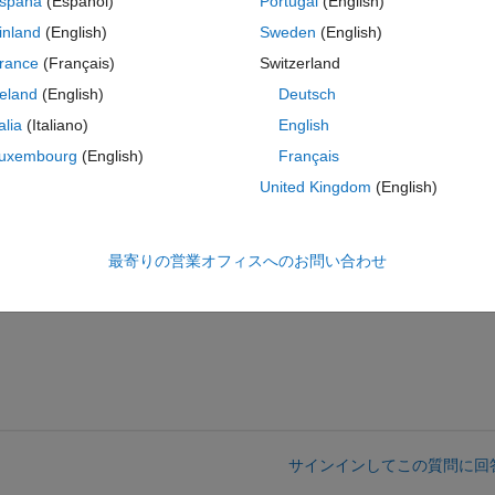
spaña
(Español)
Portugal
(English)
nitialCost(1:AlgorithmParams.NumOfInitialImperialists,:)
inland
(English)
Sweden
(English)
rance
(Français)
Switzerland
reland
(English)
Deutsch
コ
テーマ
gorithmParams.NumOfInitialImperialists,:);
talia
(Italiano)
English
ts=2;
uxembourg
(English)
Français
United Kingdom
(English)
コ
テーマ
最寄りの営業オフィスへのお問い合わせ
サインインしてこの質問に回