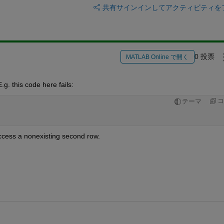
共有
サインインしてアクティビティを
0 投票
MATLAB Online で開く
g. this code here fails:
コ
テーマ
access a nonexisting second row.