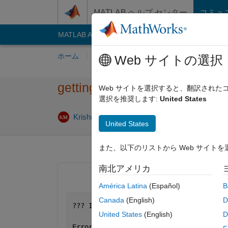
コンテンツへスキップ
MATLAB ヘルプ センター
コミュ
MATLAB Answers
File Exchange
Cody
AI C
ホーム
質問する
回答
閲覧
MATLA
Web サイトの選択
getting this error
Web サイトを選択すると、翻訳され
選択を推奨します:
United States
Krishnendu Mukherjee
2012 1 月 31
United States
また、以下のリストから Web サイト
南北アメリカ
América Latina
(Español)
B
Canada
(English)
D
??? Index 
exceeds matrix dimensions.
United States
(English)
D
Error 
in ==> C:\Documents and Settings