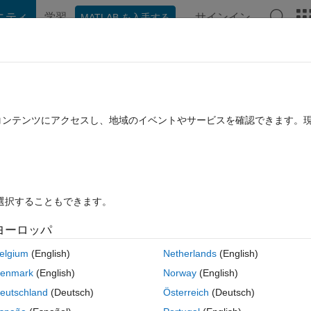
ニティ
学習
サインイン
MATLAB を入手する
hat Playground
ディスカッション
コンテスト
ブログ
投稿
B に関する FAQ
その他
たコンテンツにアクセスし、地域のイベントやサービスを確認できます。
回答採用済み
2 回答
5 ビュー (30 日間)
を選択することもできます。
ヨーロッパ
0 投票
MATLAB Online で開く
elgium
(English)
Netherlands
(English)
コ
テーマ
enmark
(English)
Norway
(English)
eutschland
(Deutsch)
Österreich
(Deutsch)
\krishnendu\Desktop\Chared ICA Code\CreateInitialEmpires