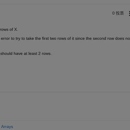
0 投票
 rows of X.
 error to try to take the first two rows of it since the second row does not
x should have at least 2 rows.
 Arrays