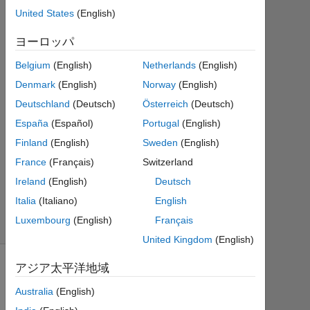
1
United States
(English)
回
答
ヨーロッパ
Belgium
(English)
Netherlands
(English)
2019
Denmark
(English)
Norway
(English)
8 月
6 に
Deutschland
(Deutsch)
Österreich
(Deutsch)
更新
España
(Español)
Portugal
(English)
39
Finland
(English)
Sweden
(English)
ビ
France
(Français)
Switzerland
ュ
ー
Ireland
(English)
Deutsch
(30
Italia
(Italiano)
English
日
Luxembourg
(English)
Français
間)
United Kingdom
(English)
アジア太平洋地域
Australia
(English)