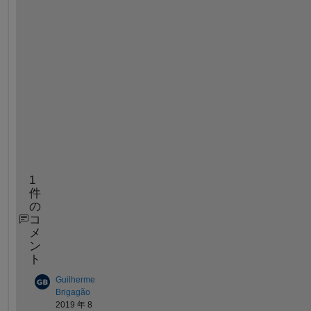
l
i
e
n
t
.
h
t
m
l
1
件
の
コ
メ
ン
ト
Guilherme
Brigagão
2019 年 8