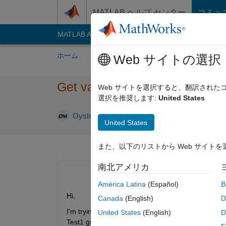
コンテンツへスキップ
MATLAB ヘルプ センター
コミュ
MATLAB Answers
File Exchange
Cody
AI C
ホーム
質問する
回答
閲覧
MATLA
Web サイトの選択
Get values from another GUI 
Web サイトを選択すると、翻訳され
選択を推奨します:
United States
2016 2 月
Oystein91
2016 2 月 2
2 回答
United States
また、以下のリストから Web サイト
南北アメリカ
América Latina
(Español)
B
Hi,
Canada
(English)
D
I'm trying to make a program which opens up a gui 
United States
(English)
D
Test1 gui i want to store some values written in edi