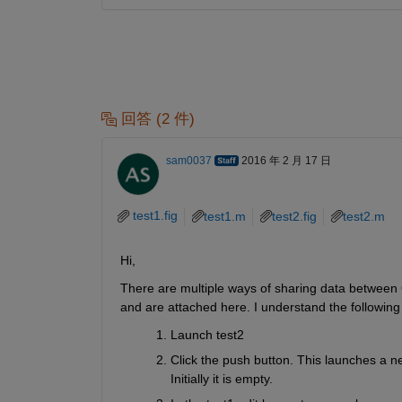
回答 (2 件)
sam0037
2016 年 2 月 17 日
test1.fig
test1.m
test2.fig
test2.m
Hi,
There are multiple ways of sharing data between G
and are attached here. I understand the following
Launch test2
Click the push button. This launches a new
Initially it is empty.