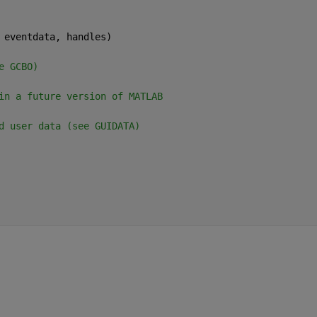
 eventdata, handles)
e GCBO)
in a future version of MATLAB
d user data (see GUIDATA)