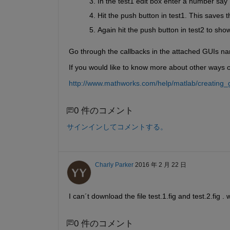
In the test1 edit box enter a number say
Hit the push button in test1. This saves th
Again hit the push button in test2 to show
Go through the callbacks in the attached GUIs nam
If you would like to know more about other ways of
http://www.mathworks.com/help/matlab/creating_
0 件のコメント
サインインしてコメントする。
Charly Parker
2016 年 2 月 22 日
I can´t download the file test.1.fig and test.2.fig
0 件のコメント