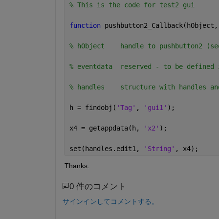
% This is the code for test2 gui
function 
pushbutton2_Callback(hObject,
% hObject    handle to pushbutton2 (se
% eventdata  reserved - to be defined 
% handles    structure with handles an
h = findobj(
'Tag'
, 
'gui1'
);
x4 = getappdata(h, 
'x2'
);
set(handles.edit1, 
'String'
, x4);
Thanks.
0 件のコメント
サインインしてコメントする。