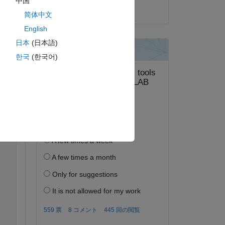
中国
2016 年 2 月 22 日
简体中文
English
日本
(日本語)
ピー
한국
(한국어)