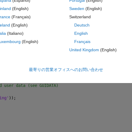
spaña
(Español)
Portugal
(English)
 calculations using the values from Test1.
inland
(English)
Sweden
(English)
his is not a preffered way to do things.
rance
(Français)
Switzerland
t am I doing wrong here? Please don't link the FAQs.
reland
(English)
Deutsch
コ
テーマ
talia
(Italiano)
English
uxembourg
(English)
Français
 eventdata, handles)
United Kingdom
(English)
e GCBO)
最寄りの営業オフィスへのお問い合わせ
in a future version of MATLAB
d user data (see GUIDATA)
ing'
));