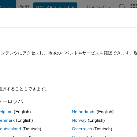
ニティ
学習
サインイン
MATLAB を入手する
hat Playground
ディスカッション
コンテスト
ブログ
投稿
B に関する FAQ
その他
using handles or getapp / setapp
たコンテンツにアクセスし、地域のイベントやサービスを確認できます。
 22 に更新
14 ビュー (30 日間)
を選択することもできます。
ヨーロッパ
0 投票
MATLAB Online で開く
elgium
(English)
Netherlands
(English)
enmark
(English)
Norway
(English)
(test2), then calls for a new gui(Test1) by clicing a pushbutton. From t
eutschland
(Deutsch)
Österreich
(Deutsch)
table textboxes. After setting the values, i want to go back to the main g