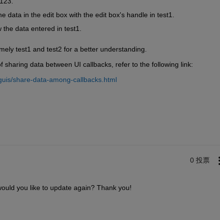
 123.
e data in the edit box with the edit box's handle in test1.
 the data entered in test1.
ely test1 and test2 for a better understanding.
 sharing data between UI callbacks, refer to the following link:
guis/share-data-among-callbacks.html
0 投票
 . would you like to update again? Thank you!