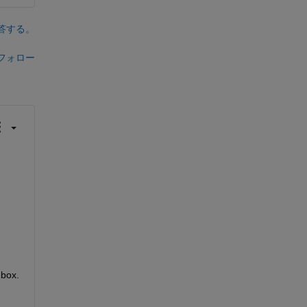
答する。
フォロー
box. 