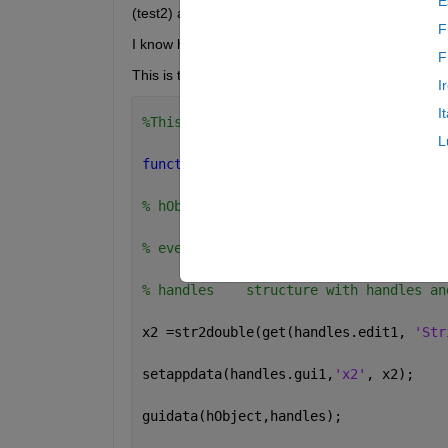
E
(test2) and push another pushbutton to start some
F
I know how to do it with globals, but I understand t
F
This is the code so far, but it's not working. Wha
I
I
%This is the code for Test1 gui
L
function 
pushbutton1_Callback(hObject,
% hObject    handle to pushbutton1 (se
% eventdata  reserved - to be defined 
% handles    structure with handles an
x2 =str2double(get(handles.edit1, 
'Str
setappdata(handles.gui1,
'x2'
, x2);
guidata(hObject,handles);