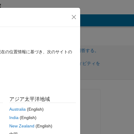
その他
サインインしてこの質問に回答する。
現在の位置情報に基づき、次のサイトの
共
サインインしてアクティビティを
有
フォロー
質問済み:
アジア太平洋地域
Oystein91
Australia
(English)
2016 年 2 月 2 日
India
(English)
回答済み:
he 
New Zealand
(English)
ui 
Charly Parker