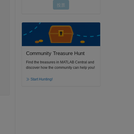
Community Treasure Hunt
Find the treasures in MATLAB Central and
discover how the community can help you!
Start Hunting!