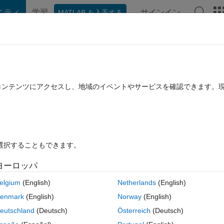
ニティ
学習
サインイン
MATLAB を入手する
hat Playground
ディスカッション
コンテスト
ブログ
投稿
B に関する FAQ
その他
 method to ODE45?
たコンテンツにアクセスし、地域のイベントやサービスを確認できます。
ー (30 日間)
を選択することもできます。
ヨーロッパ
0 投票
MATLAB Online で開く
elgium
(English)
Netherlands
(English)
enmark
(English)
Norway
(English)
eutschland
(Deutsch)
Österreich
(Deutsch)