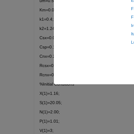
E
um=0.54;
F
Km=0.03;
F
k1=0.4;
I
k2=1.24;
I
Csx=0.095;
L
Csp=0.15;
Cnx=0.20;
Rcsx=0.022;
Rcnx=0.26;
%Initial Conditions
X(1)=1.16;
S(1)=20.05;
N(1)=2.00;
P(1)=1.01;
V(1)=3;