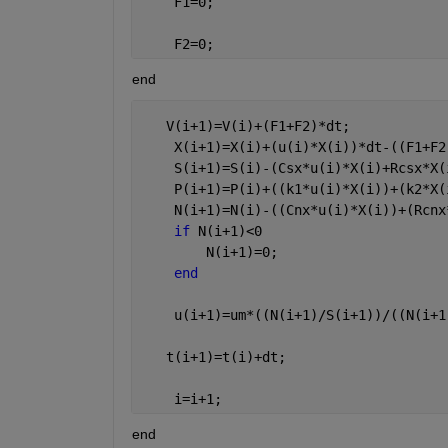
    F1=0;
    F2=0;
end
   V(i+1)=V(i)+(F1+F2)*dt;
    X(i+1)=X(i)+(u(i)*X(i))*dt-((F1+F2
    S(i+1)=S(i)-(Csx*u(i)*X(i)+Rcsx*X(
    P(i+1)=P(i)+((k1*u(i)*X(i))+(k2*X(
    N(i+1)=N(i)-((Cnx*u(i)*X(i))+(Rcnx
if 
N(i+1)<0
        N(i+1)=0;
end
    u(i+1)=um*((N(i+1)/S(i+1))/((N(i+1
   t(i+1)=t(i)+dt;
    i=i+1;
end