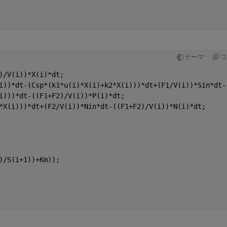
コ
テーマ
)/V(i))*X(i)*dt;
i))*dt-(Csp*(k1*u(i)*X(i)+k2*X(i)))*dt+(F1/V(i))*Sin*dt-
i)))*dt-((F1+F2)/V(i))*P(i)*dt;
*X(i)))*dt+(F2/V(i))*Nin*dt-((F1+F2)/V(i))*N(i)*dt;
)/S(i+1))+Km));