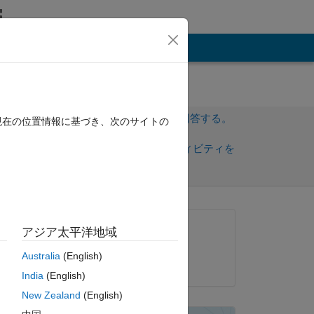
その他
サインインしてこの質問に回答する。
現在の位置情報に基づき、次のサイトの
共
サインインしてアクティビティを
有
フォロー
質問済み:
アジア太平洋地域
Cesar García
Australia
(English)
2015 年 12 月 20 日
India
(English)
New Zealand
(English)