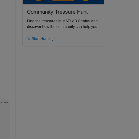
Community Treasure Hunt
Find the treasures in MATLAB Central and
discover how the community can help you!
Start Hunting!
ピー