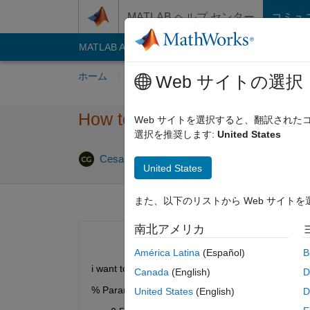
コンテンツへスキップ
MATLAB ヘルプ センター
コミュ
MATLAB Answers
File Exchange
Cody
AI C
ホーム
質問する
回答
閲覧
MATLA
Web サイトの選択
How to convert from euler´s
Web サイトを選択すると、翻訳され
選択を推奨します:
United States
Cesar García
2015 12 月 20
0 回答
7 ビュ
United States
また、以下のリストから Web サイト
南北アメリカ
América Latina
(Español)
B
i want to use ODE45 based in the next code.
Canada
(English)
D
% Parameters
United States
(English)
D