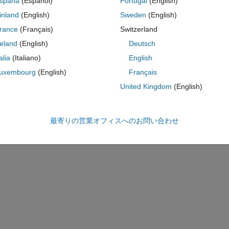
spaña
(Español)
Portugal
(English)
inland
(English)
Sweden
(English)
rance
(Français)
Switzerland
reland
(English)
Deutsch
talia
(Italiano)
English
uxembourg
(English)
Français
United Kingdom
(English)
最寄りの営業オフィスへのお問い合わせ