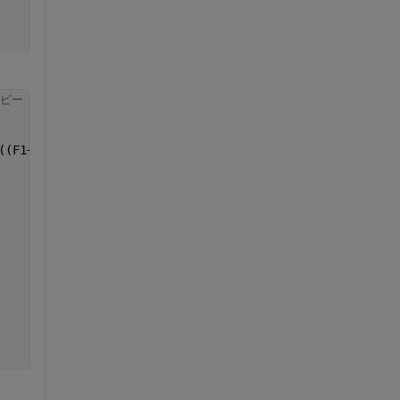
ピー
((F1+F2)/V(i))*S(i)*dt;