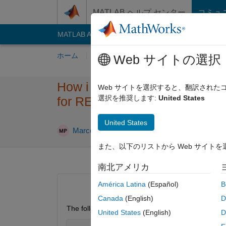
コンテンツへスキップ
MATLAB ヘルプ センター
コミュ
MATLAB Answers
File Exchange
Cody
AI C
ホーム
質問する
回答
閲覧
MATLA
Web サイトの選択
How i can add a List to the 
Web サイトを選択すると、翻訳され
選択を推奨します:
United States
for RESTful interface of Neo4j
United States
Marco Pardemann
2015 12 月 15
1 回答
また、以下のリストから Web サイト
南北アメリカ
América Latina
(Español)
B
Canada
(English)
D
The following RESTful JSON Interface is needed t
United States
(English)
D