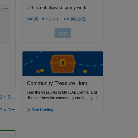
ピー
Community Treasure Hunt
Find the treasures in MATLAB Central and
答する。
discover how the community can help you!
フォロー
Start Hunting!