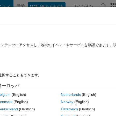
ニティ
学習
サインイン
MATLAB を入手する
hat Playground
ディスカッション
コンテスト
ブログ
投稿
B に関する FAQ
その他
JSON POST request with webwrite (requir
たコンテンツにアクセスし、地域のイベントやサービスを確認できます。
)
回答採用済み
2015 12 月 15 に更新
6 ビュー (30 日間)
を選択することもできます。
ヨーロッパ
elgium
(English)
Netherlands
(English)
0 投票
MATLAB Online で開く
enmark
(English)
Norway
(English)
o submit a Query (e.g. Node creation) to a Neo4j-Database:
eutschland
(Deutsch)
Österreich
(Deutsch)
コ
テーマ