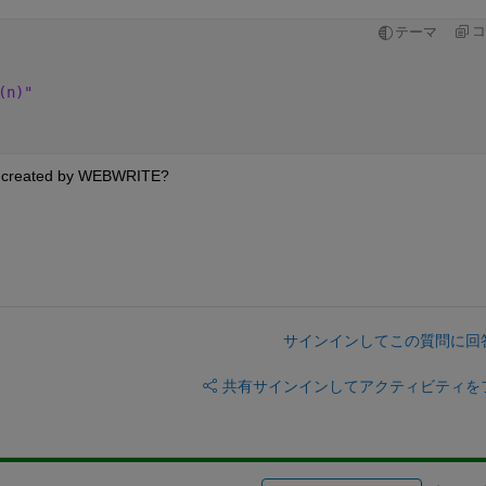
コ
テーマ
(n)"
ect created by WEBWRITE?
サインインしてこの質問に回
共有
サインインしてアクティビティを