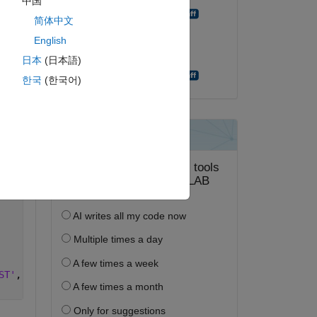
中国
Robert Snoeberger
简体中文
2015 年 12 月 15 日
English
採用済み:
日本
(日本語)
Robert Snoeberger
한국
(한국어)
ピー
ST'
, 
'Username'
, 
'neo4j'
, 
'Password'
, 
'test'
);