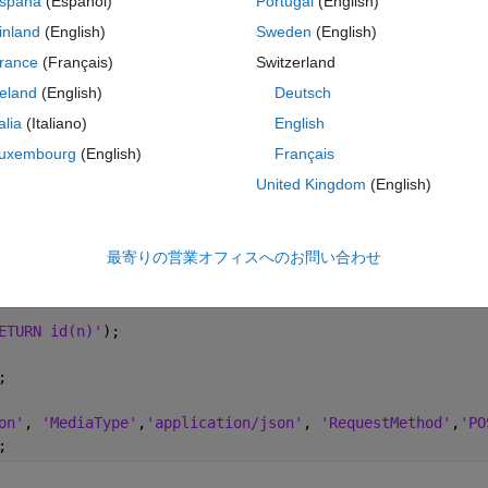
spaña
(Español)
Portugal
(English)
inland
(English)
Sweden
(English)
d(n)"
rance
(Français)
Switzerland
reland
(English)
Deutsch
talia
(Italiano)
English
-Function. The nested structure can be created in Matlab and is 
uxembourg
(English)
Français
l. I was unable to create a JSON List (Array) by using the following 
United Kingdom
(English)
コ
テーマ
最寄りの営業オフィスへのお問い合わせ
'
];
ETURN id(n)'
);
;
on'
, 
'MediaType'
,
'application/json'
, 
'RequestMethod'
,
'PO
;