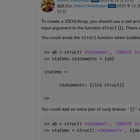
Robert Snoeberger
2015 年 12 月 15 日
編集済み:
Robert Snoeberger
2015 年 12 
15 日
To create a JSON Array, you should use a cell ar
input argument to the function
struct
 [1]. There
You could avoid the
struct
 function when buildin
>> ab = struct(
'statement'
, 
'CREATE (n
>> statems.statements = {ab}
statems = 
      statements: {[1x1 struct]}
>>
You could add an extra pair of curly braces
'{}'
 
>> ab = struct(
'statement'
, 
'CREATE (n
>> statems = struct(
'statements'
, {{ab