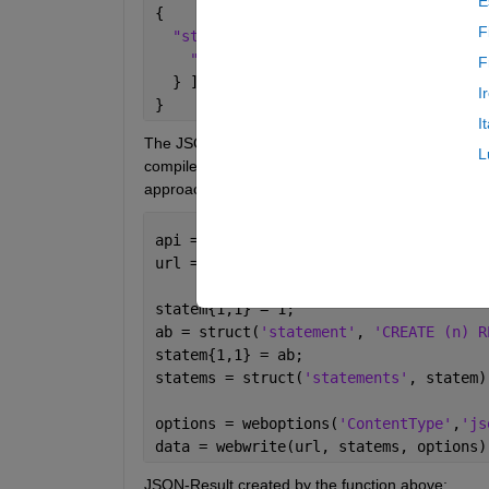
E
{
F
"statements" 
: [ {
"statement" 
: 
"CREATE (n) RETURN i
F
  } ]
I
}
I
The JSON-Object is created internal the WEBWRITE
L
compiled to JSON by the WEBWRITE-Function as wel
approach (Cell Array):
api = 
'http://localhost:7474/'
;
url = [api 
'db/data/transaction/commit
statem{1,1} = 1;
ab = struct(
'statement'
, 
'CREATE (n) R
statem{1,1} = ab;
statems = struct(
'statements'
, statem)
options = weboptions(
'ContentType'
,
'js
data = webwrite(url, statems, options)
JSON-Result created by the function above: