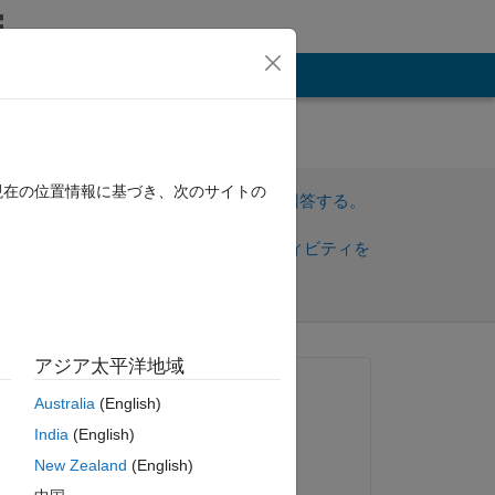
その他
ed
現在の位置情報に基づき、次のサイトの
サインインしてこの質問に回答する。
共
サインインしてアクティビティを
有
フォロー
アジア太平洋地域
質問済み:
Australia
(English)
Marco Pardemann
India
(English)
2015 年 12 月 15 日
New Zealand
(English)
編集済み:
ピー