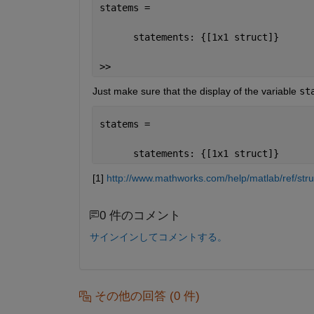
statems = 
      statements: {[1x1 struct]}
>>
Just make sure that the display of the variable
st
statems = 
      statements: {[1x1 struct]}
[1]
http://www.mathworks.com/help/matlab/ref/stru
0 件のコメント
サインインしてコメントする。
その他の回答 (0 件)