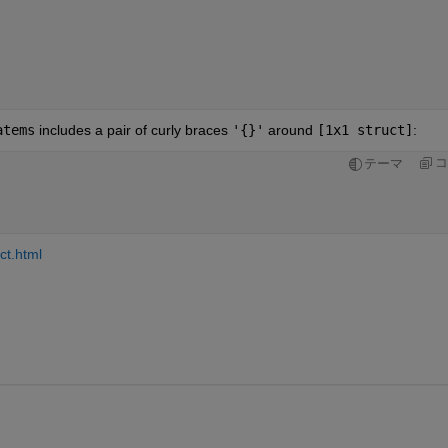
atems
 includes a pair of curly braces
'{}'
 around
[1x1 struct]
:
コ
テーマ
ct.html