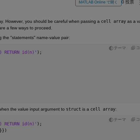
0 投票
MATLAB Online で開く
月
ray. However, you should be careful when passing a
cell array
 as a v
 are a few ways to proceed.
g the "statements" name-value pair:
コ
テーマ
) RETURN id(n)'
);
when the value input argument to
struct
 is a
cell array
:
コ
テーマ
) RETURN id(n)'
);
}})