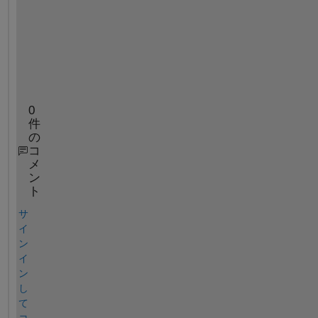
a 
a
n
d 
b
.
0
件
の
コ
メ
ン
ト
サ
イ
ン
イ
ン
し
て
コ