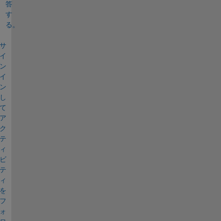
答
す
る。
サ
イ
ン
イ
ン
し
て
ア
ク
テ
ィ
ビ
テ
ィ
を
フ
ォ