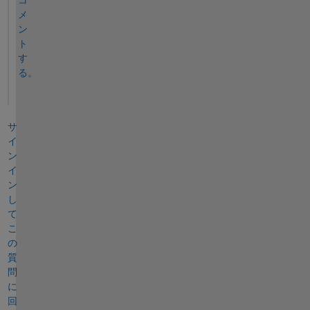
メ
ン
ト
す
る。
サ
イ
ン
イ
ン
し
て
こ
の
質
問
に
回