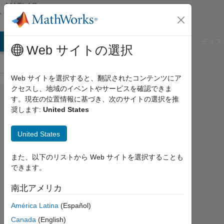
コンテンツへスキップ
MATLAB
Answers
B Answers
File Exchange
Cody
AI Chat Playground
ディス
Web サイトの選択
Web サイトを選択すると、翻訳されたコンテンツにア
クセスし、地域のイベントやサービスを確認できま
string
す。現在の位置情報に基づき、次のサイトの選択を推
奨します:
United States
compare
of
United States
numbers
and
また、以下のリストから Web サイトを選択することも
できます。
strings
南北アメリカ
Praveen
América Latina
(Español)
Choudhury
Canada
(English)
2015