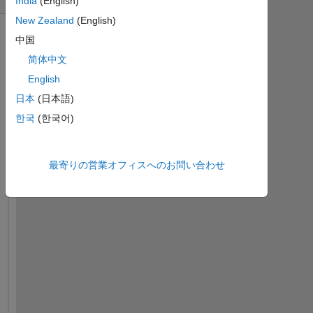
India
(English)
New Zealand
(English)
中国
简体中文
English
日本
(日本語)
한국
(한국어)
最寄りの営業オフィスへのお問い合わせ
i 
h
a
v
e 
t