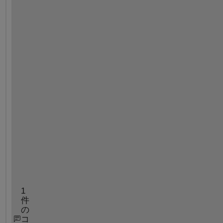
m
p 
a
n
d
/
o
r 
i
s
m
e
m
b
e
r
1
件
の
コ