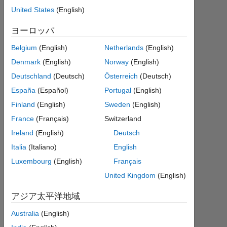
United States
(English)
10
月
ヨーロッパ
28
1
Belgium
(English)
Netherlands
(English)
回
Denmark
(English)
Norway
(English)
答
Deutschland
(Deutsch)
Österreich
(Deutsch)
2015
España
(Español)
Portugal
(English)
10
Finland
(English)
Sweden
(English)
月
France
(Français)
Switzerland
28
Ireland
(English)
Deutsch
に更
新
Italia
(Italiano)
English
14
Luxembourg
(English)
Français
ビ
United Kingdom
(English)
ュ
ー
アジア太平洋地域
(30
日
Australia
(English)
間)