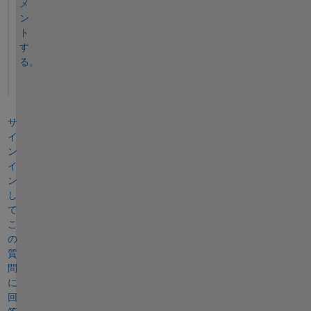
メ
ン
ト
す
る。
サ
イ
ン
イ
ン
し
て
こ
の
質
問
に
回