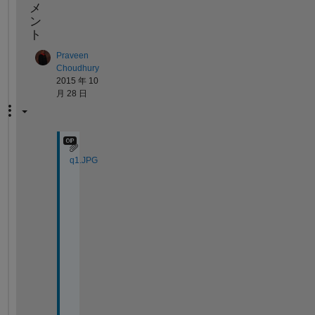
メ
ン
ト
Praveen
Choudhury
2015 年 10
月 28 日
q1.JPG
s
o 
t
h
i
s 
i
s 