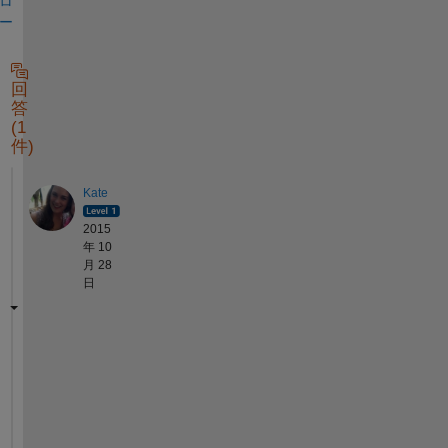
ロ
ー
回
答
(1
件)
Kate
2015
年 10
月 28
日
C
o
u
l