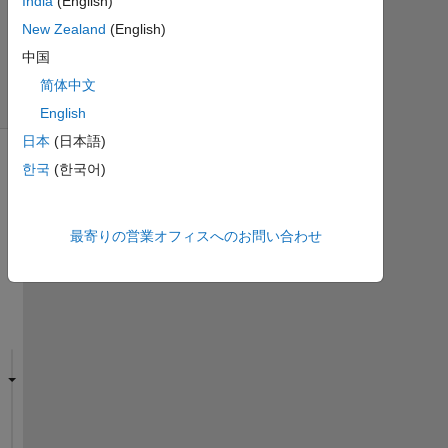
India
(English)
ュ
New Zealand
(English)
ー
(30
中国
日
简体中文
間)
English
日本
(日本語)
한국
(한국어)
最寄りの営業オフィスへのお問い合わせ
I