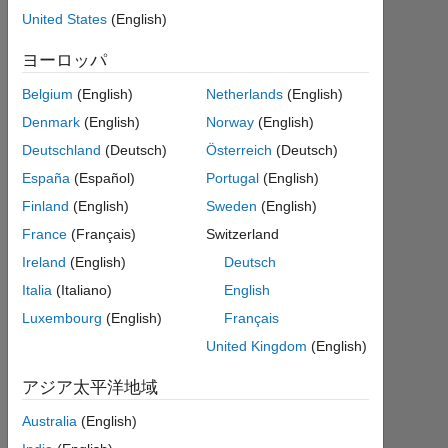
United States
(English)
Oliver
ヨーロッパ
Woodford
Belgium
(English)
Netherlands
(English)
2015
Denmark
(English)
Norway
(English)
10
Deutschland
(Deutsch)
Österreich
(Deutsch)
月
22
España
(Español)
Portugal
(English)
2
Finland
(English)
Sweden
(English)
回
France
(Français)
Switzerland
答
Ireland
(English)
Deutsch
2016
Italia
(Italiano)
English
11
Luxembourg
(English)
Français
月
United Kingdom
(English)
15
に更
アジア太平洋地域
新
17
Australia
(English)
ビ