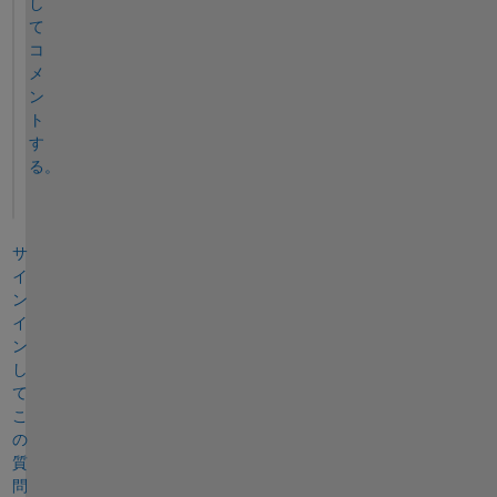
し
て
コ
メ
ン
ト
す
る。
サ
イ
ン
イ
ン
し
て
こ
の
質
問