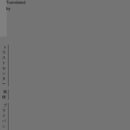
Translated
by
ト
ラ
ス
ト
セ
ン
タ
ー
商
標
プ
ラ
イ
バ
シ