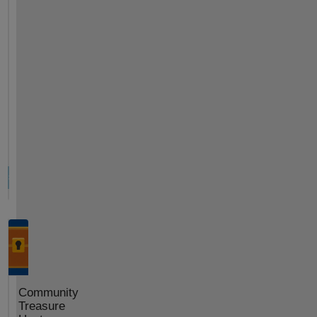
Community
Treasure