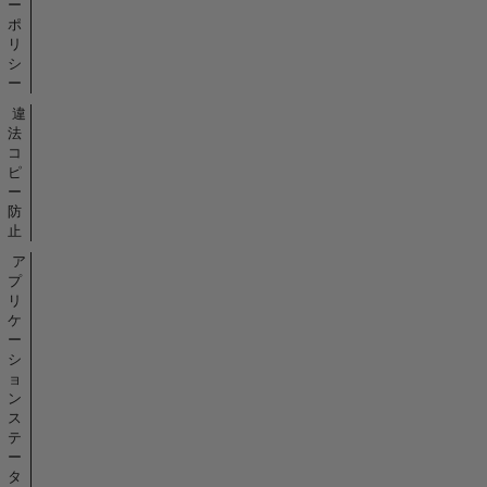
ー
ポ
リ
シ
ー
違
法
コ
ピ
ー
防
止
ア
プ
リ
ケ
ー
シ
ョ
ン
ス
テ
ー
タ