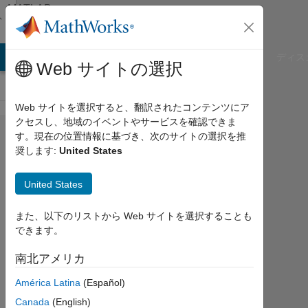
コンテンツへスキップ
MATLAB
Answers
B Answers
File Exchange
Cody
AI Chat Playground
ディス
Web サイトの選択
Web サイトを選択すると、翻訳されたコンテンツにア
クセスし、地域のイベントやサービスを確認できま
I have a
す。現在の位置情報に基づき、次のサイトの選択を推
奨します:
United States
YCbCr
image.I
United States
have
applied bit
また、以下のリストから Web サイトを選択することも
できます。
plane
slicing
南北アメリカ
now i want
América Latina
(Español)
it to
Canada
(English)