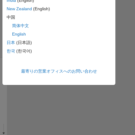
India
(English)
答
New Zealand
(English)
5
ビ
中国
ュ
简体中文
ー
English
(30
日
日本
(日本語)
間)
한국
(한국어)
最寄りの営業オフィスへのお問い合わせ