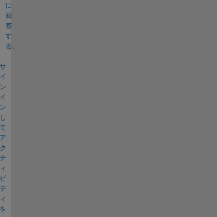
に
回
答
す
る。
サ
イ
ン
イ
ン
し
て
ア
ク
テ
ィ
ビ
テ
ィ
を