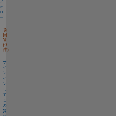
フ
ォ
ロ
ー
回
答
(0
件)
サ
イ
ン
イ
ン
し
て
こ
の
質