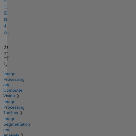
問
に
回
答
す
る。
カ
テ
ゴ
リ
Image
Processing
and
Computer
Vision
Image
Processing
Toolbox
Image
Segmentation
and
Analysis