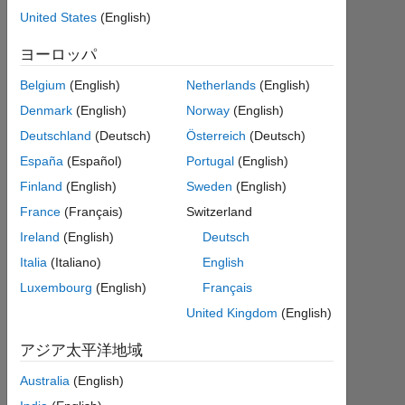
convert
United States
(English)
into
ヨーロッパ
window of
Belgium
(English)
Netherlands
(English)
size 16*16
Denmark
(English)
Norway
(English)
or
Deutschland
(Deutsch)
Österreich
(Deutsch)
32*32.How
España
(Español)
Portugal
(English)
will i do
Finland
(English)
Sweden
(English)
it.Please
France
(Français)
Switzerland
help me.
Ireland
(English)
Deutsch
Italia
(Italiano)
English
sumit
Luxembourg
(English)
Français
kumar
2015
United Kingdom
(English)
7 月
アジア太平洋地域
22
0
Australia
(English)
回