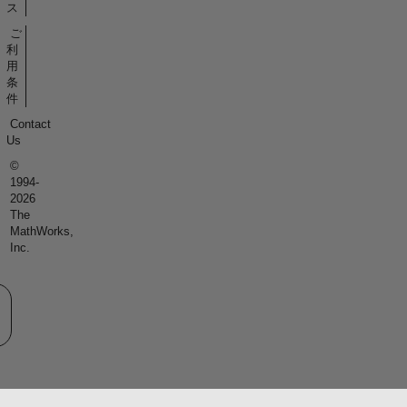
ス
ご
利
用
条
件
Contact
Us
©
1994-
2026
The
MathWorks,
Inc.
eb サイトの選択