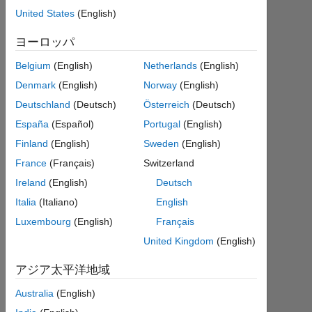
2015
United States
(English)
7 月
14
ヨーロッパ
1
Belgium
(English)
Netherlands
(English)
回
答
Denmark
(English)
Norway
(English)
Deutschland
(Deutsch)
Österreich
(Deutsch)
回
España
(Español)
Portugal
(English)
答
採
Finland
(English)
Sweden
(English)
用
France
(Français)
Switzerland
済
Ireland
(English)
Deutsch
み
Italia
(Italiano)
English
2015
Luxembourg
(English)
Français
7 月
United Kingdom
(English)
22
に更
アジア太平洋地域
新
Australia
(English)
17