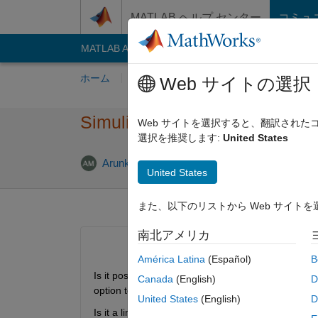
コンテンツへスキップ
MATLAB ヘルプ センター
コミュ
MATLAB Answers
File Exchange
Cody
AI C
ホーム
質問する
回答
閲覧
MATLA
Web サイトの選択
Simulink Truthtable block wit
Web サイトを選択すると、翻訳され
選択を推奨します:
United States
Arunkumar Muthukumaran
2015 7 月 3
1 
United States
また、以下のリストから Web サイト
南北アメリカ
América Latina
(Español)
B
Is it possible to set Action language to C in Simuli
Canada
(English)
D
option to select Action Language. But this option is
United States
(English)
D
Is it a limitation or is there any possibility to set i