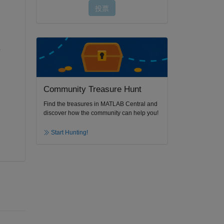
 
Community Treasure Hunt
Find the treasures in MATLAB Central and
discover how the community can help you!
Start Hunting!