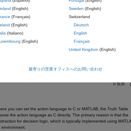
spaña
(Español)
Portugal
(English)
inland
(English)
Sweden
(English)
rance
(Français)
Switzerland
reland
(English)
Deutsch
talia
(Italiano)
English
uxembourg
(English)
Français
サインインしてこの質問に回
United Kingdom
(English)
共有
サインインしてアクティビティを
最寄りの営業オフィスへのお問い合わせ
0 投票
where you can set the action language to C or MATLAB, the Truth Table 
oose the action language as C directly. The primary reason is that the 
bstraction for decision logic, which is typically implemented using MATLA
k environment.