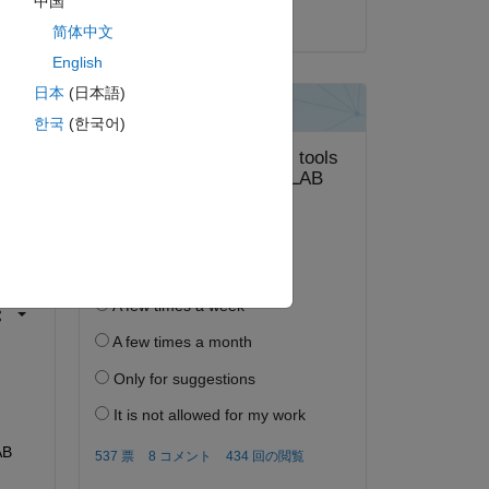
中国
2024 年 10 月 17 日
简体中文
English
日本
(日本語)
한국
(한국어)
答する。
フォロー
B 