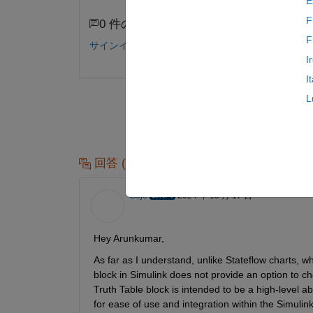
E
F
0 件のコメント
F
サインインしてコメントする。
I
I
L
回答 (1 件)
Gojo
2024 年 10 月 17 日
Hey Arunkumar,
As far as I understand, unlike Stateflow charts, 
block in Simulink does not provide an option to ch
Truth Table block is intended to be a high-level a
for ease of use and integration within the Simulin