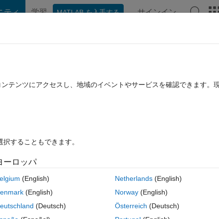
ニティ
学習
サインイン
MATLAB を入手する
hat Playground
ディスカッション
コンテスト
ブログ
投稿
B に関する FAQ
その他
h Action language as C
たコンテンツにアクセスし、地域のイベントやサービスを確認できます。
2024 10 月 17 に更新
回答
7 ビュー (30 日間)
を選択することもできます。
ヨーロッパ
0 投票
elgium
(English)
Netherlands
(English)
nk Truthtable block? For truth tables used in Stateflow model, there is an
enmark
(English)
Norway
(English)
 not available for Simulink Truthtable block.
eutschland
(Deutsch)
Österreich
(Deutsch)
t to C language?