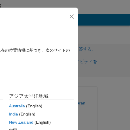
その他
サインインしてこの質問に回答する。
現在の位置情報に基づき、次のサイトの
共
サインインしてアクティビティを
有
フォロー
質問済み:
アジア太平洋地域
Arunkumar Muthukumaran
Australia
(English)
2015 年 7 月 3 日
 
India
(English)
回答済み:
New Zealand
(English)
Gojo