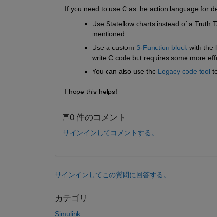
If you need to use C as the action language for de
Use Stateflow charts instead of a Truth T
mentioned.
Use a custom 
S-Function block
 with the 
write C code but requires some more eff
You can also use the 
Legacy code tool 
t
I hope this helps!
0 件のコメント
サインインしてコメントする。
サインインしてこの質問に回答する。
カテゴリ
Simulink