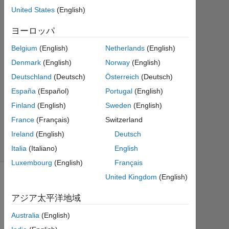
答
United States
(English)
2015
ヨーロッパ
6 月
20
Belgium
(English)
Netherlands
(English)
に更
Denmark
(English)
Norway
(English)
新
Deutschland
(Deutsch)
Österreich
(Deutsch)
7
ビ
España
(Español)
Portugal
(English)
ュ
Finland
(English)
Sweden
(English)
ー
France
(Français)
Switzerland
(30
Ireland
(English)
Deutsch
日
間)
Italia
(Italiano)
English
Luxembourg
(English)
Français
United Kingdom
(English)
アジア太平洋地域
Australia
(English)