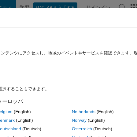
ニティ
学習
サインイン
MATLAB を入手する
hat Playground
ディスカッション
コンテスト
ブログ
投稿
B に関する FAQ
その他
(saved.age​nt.Experie​nceBuffer)​"
たコンテンツにアクセスし、地域のイベントやサービスを確認できます。
2025 12 月 15 に更新
4 ビュー (30 日間)
を選択することもできます。
ヨーロッパ
0 投票
elgium
(English)
Netherlands
(English)
allExperiences (saved.agent.ExperienceBuffer)", I expect to get all 
enmark
(English)
Norway
(English)
=empty 1x0 struct array without fields". May I ask why this situation ha
eutschland
(Deutsch)
Österreich
(Deutsch)