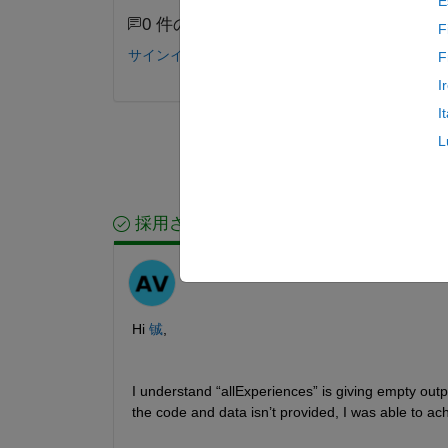
E
0 件のコメント
F
サインインしてコメントする。
F
I
I
L
採用された回答
Anumeha
2025 年 12 月 15 日
Hi 
铖
,
I understand “allExperiences” is giving empty outp
the code and data isn’t provided, I was able to ac