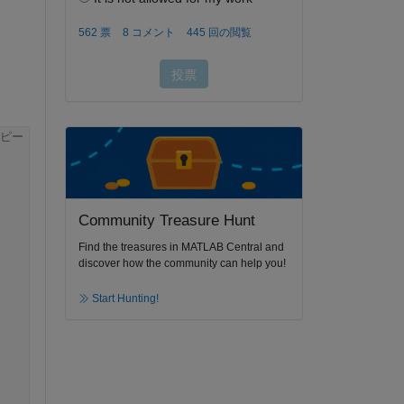
ピー
Community Treasure Hunt
Find the treasures in MATLAB Central and
discover how the community can help you!
Start Hunting!