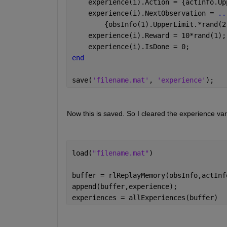
    experience(i).Action = {actInfo.Up
    experience(i).NextObservation = 
..
        {obsInfo(1).UpperLimit.*rand(2
    experience(i).Reward = 10*rand(1);
    experience(i).IsDone = 0;
end
save(
'filename.mat'
, 
'experience'
); 
Now this is saved. So I cleared the experience vari
load(
"filename.mat"
) 
buffer = rlReplayMemory(obsInfo,actInf
append(buffer,experience); 
experiences = allExperiences(buffer) 