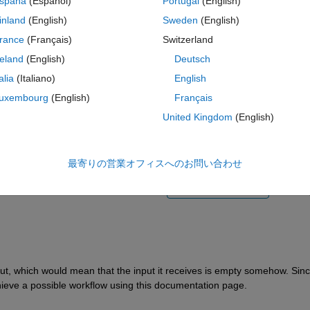
spaña
(Español)
Portugal
(English)
inland
(English)
Sweden
(English)
rance
(Français)
Switzerland
reland
(English)
Deutsch
talia
(Italiano)
English
サインインしてこの質問に回
uxembourg
(English)
Français
United Kingdom
(English)
共有
サインインしてアクティビティを
最寄りの営業オフィスへのお問い合わせ
1 投票
MATLAB Online で開く
ut, which would mean that the input it receives is empty somehow. Sinc
hieve a possible workflow using this documentation page. 