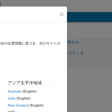
その他
サインインしてこの質問に回答する。
現在の位置情報に基づき、次のサイトの
共
サインインしてアクティビティを
有
フォロー
質問済み:
アジア太平洋地域
铖
Australia
(English)
2025 年 11 月 24 日
India
(English)
s 
回答済み:
New Zealand
(English)
Anumeha