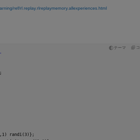
ning/ref/rl.replay.rlreplaymemory.allexperiences.html
コ
テーマ
.
;
,1) randi(3)};