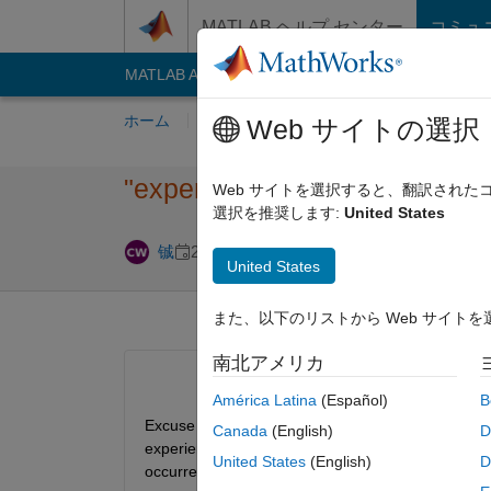
コンテンツへスキップ
MATLAB ヘルプ センター
コミュ
MATLAB Answers
File Exchange
Cody
AI C
ホーム
質問する
回答
閲覧
MATLA
Web サイトの選択
"experienc​es=allExpe​riences 
Web サイトを選択すると、翻訳され
選択を推奨します:
United States
回答採用済み
铖
2025 11 月 24
1 回答
United States
また、以下のリストから Web サイト
南北アメリカ
América Latina
(Español)
B
Excuse me, when I am using the code "experiences=
Canada
(English)
D
experiences, but the system output is "experiences
United States
(English)
D
occurred.