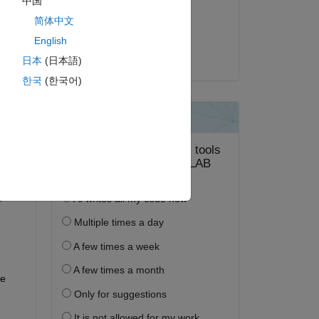
中国
2025 年 12 月 15 日
简体中文
採用済み:
English
Anumeha
日本
(日本語)
한국
(한국어)
答する。
フォロー
e 