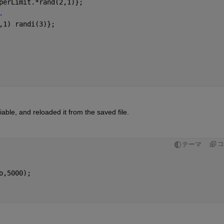
perLimit.*rand(2,1)};
.
,1) randi(3)};
able, and reloaded it from the saved file. 
コ
テーマ
o,5000); 