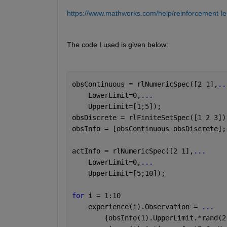
https://www.mathworks.com/help/reinforcement-lear
The code I used is given below: 
obsContinuous = rlNumericSpec([2 1],
..
    LowerLimit=0,
...
    UpperLimit=[1;5]);
obsDiscrete = rlFiniteSetSpec([1 2 3])
obsInfo = [obsContinuous obsDiscrete];
actInfo = rlNumericSpec([2 1],
...
    LowerLimit=0,
...
    UpperLimit=[5;10]);
for 
i = 1:10
    experience(i).Observation = 
...
        {obsInfo(1).UpperLimit.*rand(2