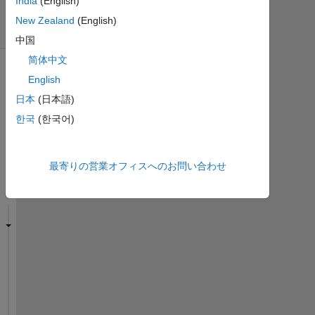
India
(English)
日
New Zealand
(English)
間)
中国
简体中文
English
日本
(日本語)
한국
(한국어)
最寄りの営業オフィスへのお問い合わせ
H
o
w 
c