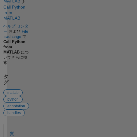
MATLAB
Call Python
from
MATLAB
ヘルプ センタ
ー
および
File
Exchange
で
Call Python
from
MATLAB
につ
いてさらに検
索
タ
グ
matlab
python
annotation
handles
参考
質