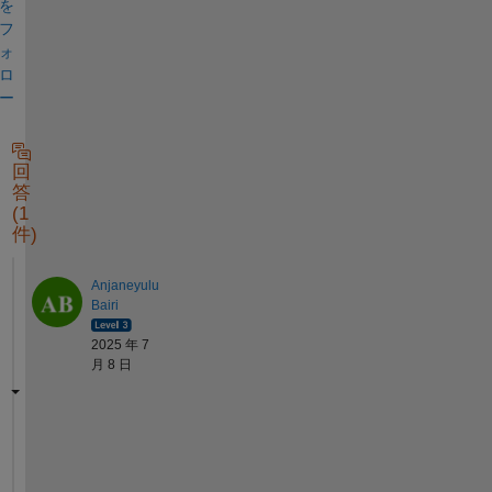
を
フ
ォ
ロ
ー
回
答
(1
件)
Anjaneyulu
Bairi
2025 年 7
月 8 日
H