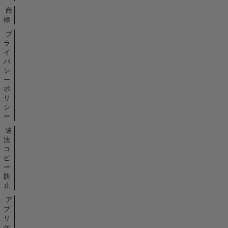
商
標
プ
ラ
イ
バ
シ
ー
ポ
リ
シ
ー
違
法
コ
ピ
ー
防
止
ア
プ
リ
ケ