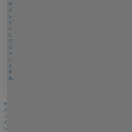
サ
イ
ン
イ
ン
し
て
コ
メ
ン
ト
す
る。
サ
イ
ン
イ
ン