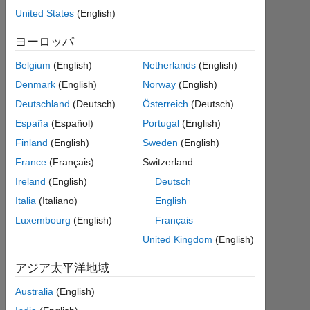
json file?
United States
(English)
ヨーロッパ
綜
太
Belgium
(English)
Netherlands
(English)
2025
Denmark
(English)
Norway
(English)
7 月
Deutschland
(Deutsch)
Österreich
(Deutsch)
8
España
(Español)
Portugal
(English)
1
回
Finland
(English)
Sweden
(English)
答
France
(Français)
Switzerland
Ireland
(English)
Deutsch
2025
Italia
(Italiano)
English
7 月
8 に
Luxembourg
(English)
Français
更新
United Kingdom
(English)
16
ビ
アジア太平洋地域
ュ
Australia
(English)
ー
(30