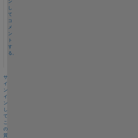
ン
し
て
コ
メ
ン
ト
す
る。
サ
イ
ン
イ
ン
し
て
こ
の
質