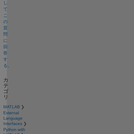
し
て
こ
の
質
問
に
回
答
す
る。
カ
テ
ゴ
リ
MATLAB
External
Language
Interfaces
Python with