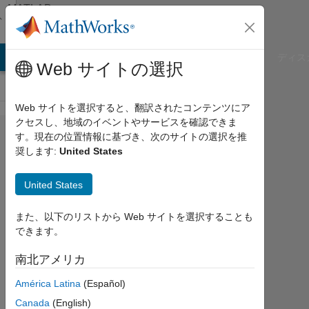
コンテンツへスキップ
MATLAB
Answers
B Answers
File Exchange
Cody
AI Chat Playground
ディス
Web サイトの選択
Web サイトを選択すると、翻訳されたコンテンツにア
クセスし、地域のイベントやサービスを確認できま
How can I
す。現在の位置情報に基づき、次のサイトの選択を推
奨します:
United States
convert a
file for
United States
object
detection
また、以下のリストから Web サイトを選択することも
できます。
annotated
in
南北アメリカ
MATLAB
América Latina
(Español)
into a
Canada
(English)