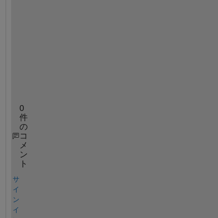
i
n 
P
y
t
h
o
n
.
0
件
の
コ
メ
ン
ト
サ
イ
ン
イ