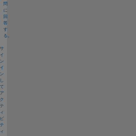
問
に
回
答
す
る。
サ
イ
ン
イ
ン
し
て
ア
ク
テ
ィ
ビ
テ
ィ