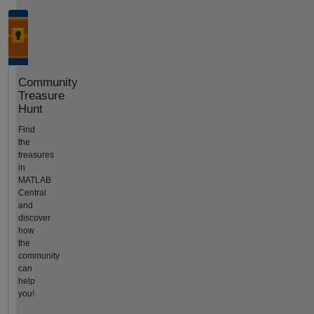
Community
Treasure
Hunt
Find
the
treasures
in
MATLAB
Central
and
discover
how
the
community
can
help
you!