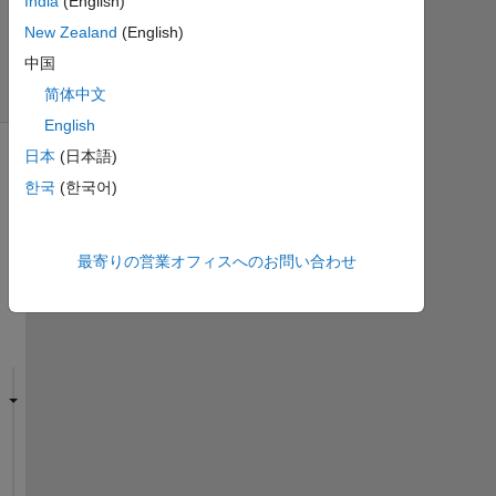
India
(English)
ー
New Zealand
(English)
(30
中国
日
間)
简体中文
English
日本
(日本語)
한국
(한국어)
最寄りの営業オフィスへのお問い合わせ
H
o