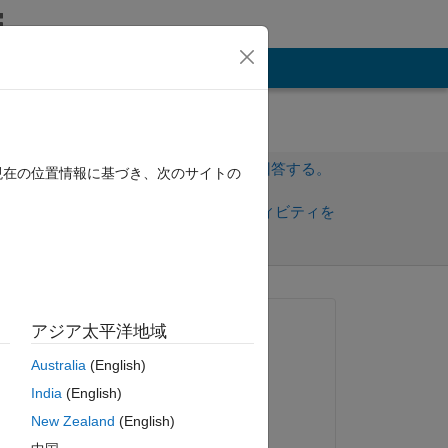
その他
サインインしてこの質問に回答する。
現在の位置情報に基づき、次のサイトの
共
サインインしてアクティビティを
有
フォロー
質問済み:
アジア太平洋地域
Patrick
Australia
(English)
2025 年 6 月 3 日
India
(English)
回答済み:
New Zealand
(English)
Joel Van Sickel