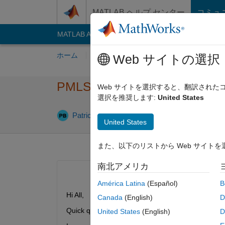
コンテンツへスキップ
MATLAB ヘルプ センター
コミュ
MATLAB Answers
File Exchange
Cody
AI C
ホーム
質問する
回答
閲覧
MATLA
Web サイトの選択
PMLSM FOC Control: Chopper
Web サイトを選択すると、翻訳され
選択を推奨します:
United States
回答採用済み
Patrick
2025 6 月 3
1 回答
United States
また、以下のリストから Web サイト
南北アメリカ
América Latina
(Español)
B
Hi All,
Canada
(English)
D
Quick question.
United States
(English)
D