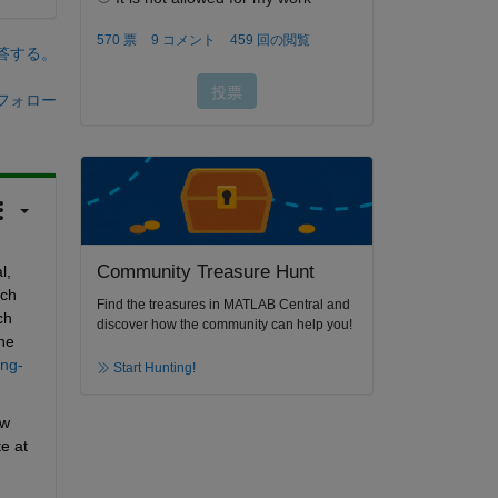
答する。
フォロー
Community Treasure Hunt
, 
ch 
Find the treasures in MATLAB Central and
h 
discover how the community can help you!
he 
ing-
Start Hunting!
w 
e at 