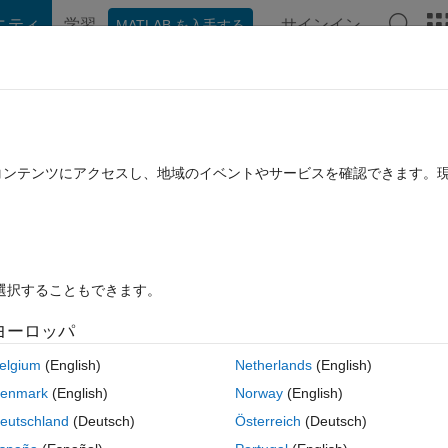
ニティ
学習
サインイン
MATLAB を入手する
hat Playground
ディスカッション
コンテスト
ブログ
投稿
B に関する FAQ
その他
 Resistor and PWM Control
たコンテンツにアクセスし、地域のイベントやサービスを確認できます。
2025 6 月 3 に更新
11 ビュー (30 日間)
を選択することもできます。
ヨーロッパ
0 投票
elgium
(English)
Netherlands
(English)
enmark
(English)
Norway
(English)
eutschland
(Deutsch)
Österreich
(Deutsch)