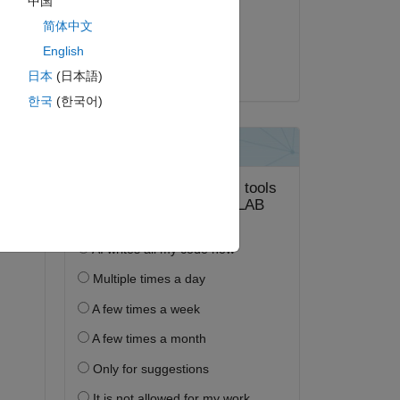
中国
 
2025 年 6 月 3 日
简体中文
illy 
採用済み:
English
 
Joel Van Sickel
日本
(日本語)
한국
(한국어)