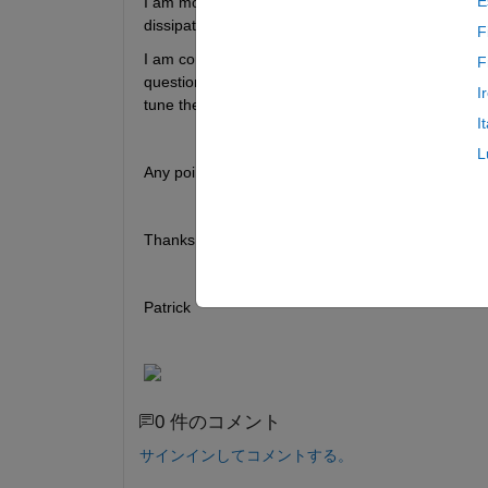
E
I am modelling an FOC PMLSM drive model. I need 
dissipate the excess power (so the DC bus hoover
F
I am controlling the switch PWM signal, manually for
F
question, I am attempted to control the chopper dut
I
tune the PI gains? Also will the tuned PI controller
I
L
Any pointers would be great.
Thanks,
Patrick
0 件のコメント
サインインしてコメントする。