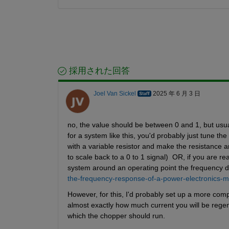
採用された回答
Joel Van Sickel
2025 年 6 月 3 日
no, the value should be between 0 and 1, but usuall
for a system like this, you'd probably just tune th
with a variable resistor and make the resistance a
to scale back to a 0 to 1 signal)  OR, if you are r
system around an operating point the frequency 
the-frequency-response-of-a-power-electronics-m
However, for this, I'd probably set up a more comp
almost exactly how much current you will be regener
which the chopper should run.