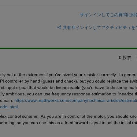
サインインしてこの質問に回
共有
サインインしてアクティビティを
0 投票
y not at the extremes if you've sized your resistor correctly.  In general
e PI controller by hand (guess and check), but you could replace the swit
nd input signal that would be linearizeable (you'd have to do some matc
eally ambitious, you can use frequency response estimation to linearize t
domain. 
https://www.mathworks.com/company/technical-articles/estimat
odel.html
lex control scheme.  As you are in control of the motor, you should kno
ating, so you can use this as a feedforward signal to set the initial rat