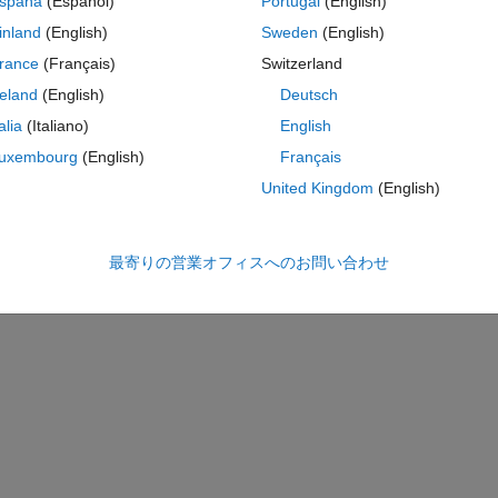
spaña
(Español)
Portugal
(English)
to add a chopper resistor and switch (ideal semiconductor for now) to
s around 550 to 600 V).
inland
(English)
Sweden
(English)
 the time being (pulse generator with a step inut for the duty period). S
rance
(Français)
Switzerland
y cycle with a PI controller, as the model cannot be linearised how do I
reland
(English)
Deutsch
 always output a 0 to 1 value for the duty cycle?
talia
(Italiano)
English
uxembourg
(English)
Français
United Kingdom
(English)
最寄りの営業オフィスへのお問い合わせ