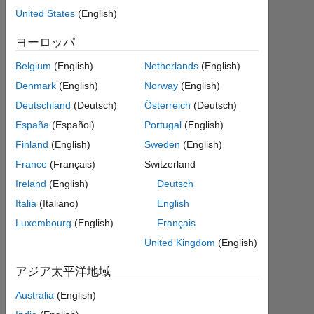
イン
United States
(English)
デッ
ヨーロッパ
クス
Belgium
(English)
Netherlands
(English)
のベ
Denmark
(English)
Norway
(English)
クト​
Deutschland
(Deutsch)
Österreich
(Deutsch)
ルを
España
(Español)
Portugal
(English)
作成
Finland
(English)
Sweden
(English)
し、
France
(Français)
Switzerland
変数
Ireland
(English)
Deutsch
idx
Italia
(Italiano)
English
に保
Luxembourg
(English)
Français
存し
United Kingdom
(English)
たい
です
アジア太平洋地域
Australia
(English)
め