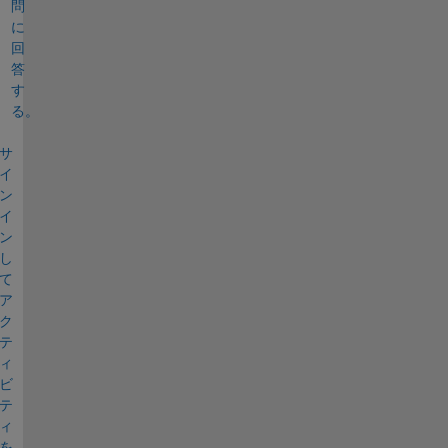
問
に
回
答
す
る。
サ
イ
ン
イ
ン
し
て
ア
ク
テ
ィ
ビ
テ
ィ
を