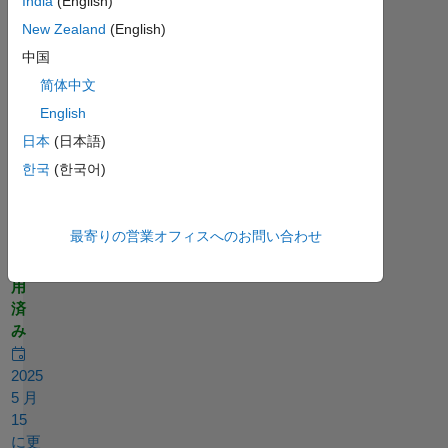
India
(English)
ぐ
New Zealand
(English)
み
中国
2025
简体中文
5 月
15
English
1
日本
(日本語)
回
한국
(한국어)
答
回
最寄りの営業オフィスへのお問い合わせ
答
採
用
済
み
2025
5 月
15
に更