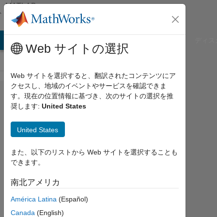
コンテンツへスキップ
MATLAB
Answers
B Answers
File Exchange
Cody
AI Chat Playground
ディス
Web サイトの選択
Web サイトを選択すると、翻訳されたコンテンツにア
クセスし、地域のイベントやサービスを確認できま
1990
す。現在の位置情報に基づき、次のサイトの選択を推
奨します:
United States
年か
ら
United States
1999
年の
また、以下のリストから Web サイトを選択することも
できます。
デー
タに
南北アメリカ
対応
América Latina
(Español)
する​
Canada
(English)