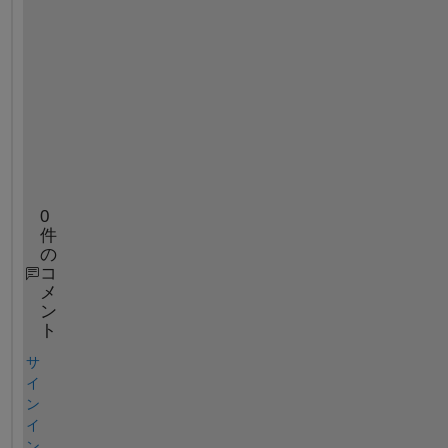
Fr2 = France(2);
France(1) = Fr2; 
plot(Year,France)
hold 
on
plot(Year,Germany)
hold 
off
title(
"Gasoline Prices in USD/gal over time"
)
legend(
"France"
,
"Germany"
)
0
件
の
コ
メ
ン
ト
サ
イ
ン
イ
ン