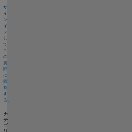
サ
イ
ン
イ
ン
し
て
こ
の
質
問
に
回
答
す
る。
カ
テ
ゴ
リ