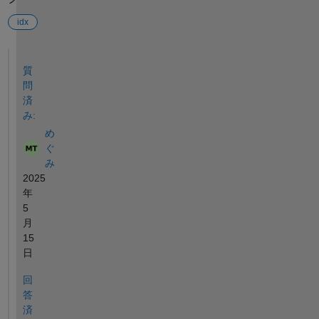
idx
参考
質
問
済
み:
め
ぐ
み
2025
年
5
月
15
日
回
答
済