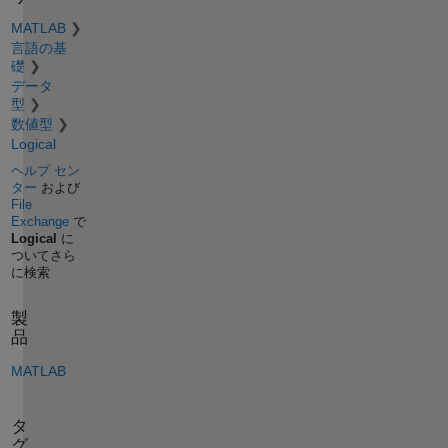
MATLAB
言語の基
礎
データ
型
数値型
Logical
ヘルプ セン
ター
および
File
Exchange
で
Logical
に
ついてさら
に検索
製
品
MATLAB
タ
グ