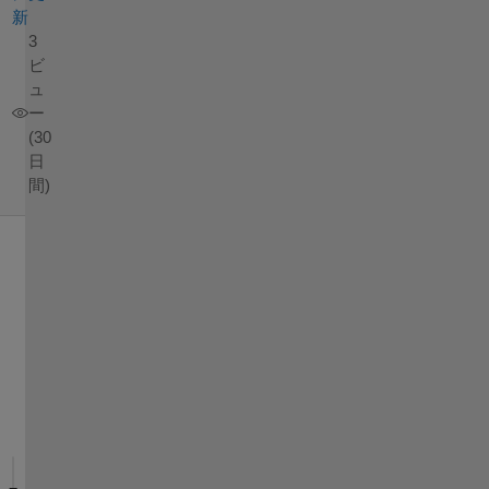
新
3
ビ
ュ
ー
(30
日
間)