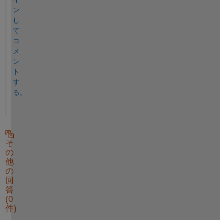
ン
し
て
コ
メ
ン
ト
す
る。
そ
の
他
の
回
答
(0
件)