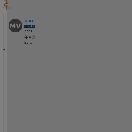
(1
件)
MULI
2025
年 4 月
23 日
H
i 
@
M
.
S
a
t
t