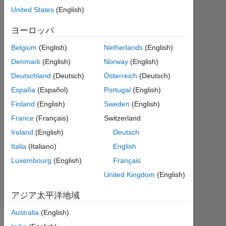
2025
United States
(English)
4 月
1
ヨーロッパ
1
Belgium
(English)
Netherlands
(English)
回
答
Denmark
(English)
Norway
(English)
Deutschland
(Deutsch)
Österreich
(Deutsch)
2025
España
(Español)
Portugal
(English)
5 月
6 に
Finland
(English)
Sweden
(English)
更新
France
(Français)
Switzerland
19
Ireland
(English)
Deutsch
ビ
Italia
(Italiano)
English
ュ
ー
Luxembourg
(English)
Français
(30
United Kingdom
(English)
日
間)
アジア太平洋地域
Australia
(English)