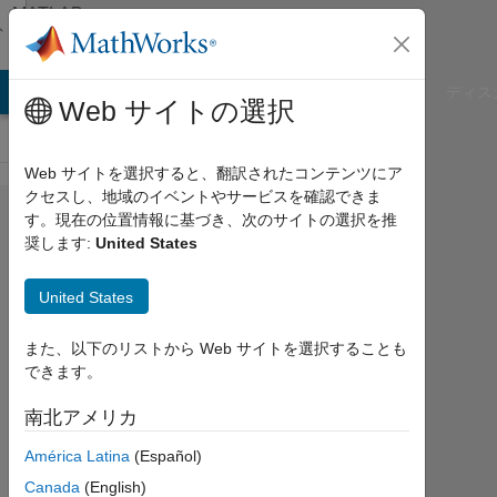
コンテンツへスキップ
MATLAB
Answers
B Answers
File Exchange
Cody
AI Chat Playground
ディス
Web サイトの選択
Web サイトを選択すると、翻訳されたコンテンツにア
クセスし、地域のイベントやサービスを確認できま
Definition of
す。現在の位置情報に基づき、次のサイトの選択を推
奨します:
United States
coderChannelCreate
from AsyncIO for
United States
UDP Block Code
Generation
また、以下のリストから Web サイトを選択することも
できます。
Engenuity
南北アメリカ
2025
América Latina
(Español)
3 月
Canada
(English)
28