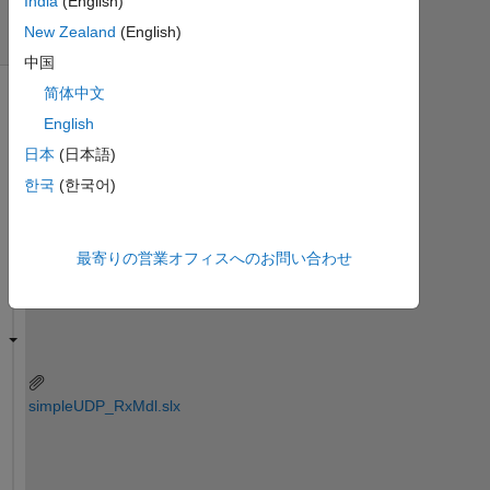
India
(English)
日
New Zealand
(English)
間)
中国
简体中文
English
日本
(日本語)
한국
(한국어)
最寄りの営業オフィスへのお問い合わせ
simpleUDP_RxMdl.slx
M