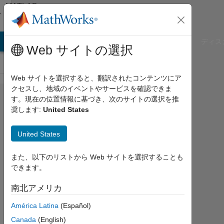
コンテンツへスキップ
MATLAB
Answers
B Answers
File Exchange
Cody
AI Chat Playground
ディス
Web サイトの選択
Web サイトを選択すると、翻訳されたコンテンツにア
クセスし、地域のイベントやサービスを確認できま
Customizing
す。現在の位置情報に基づき、次のサイトの選択を推
奨します:
United States
a Button in
Simulink to
United States
Receive
Input and
また、以下のリストから Web サイトを選択することも
できます。
Display
Output
南北アメリカ
América Latina
(Español)
Nguyen
Canada
(English)