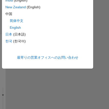
ビ
India
(English)
ュ
New Zealand
(English)
ー
中国
(30
简体中文
日
間)
English
日本
(日本語)
한국
(한국어)
最寄りの営業オフィスへのお問い合わせ