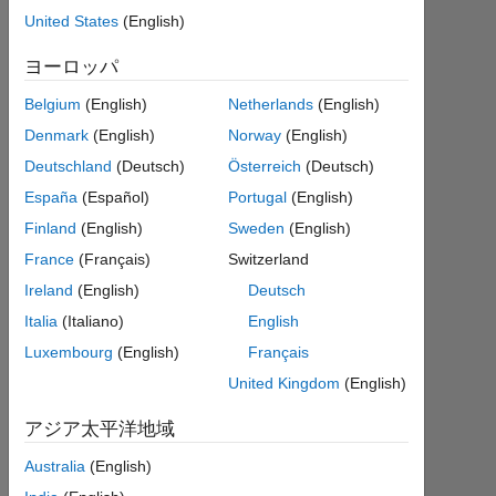
Terry
United States
(English)
2024
12
ヨーロッパ
月
29
Belgium
(English)
Netherlands
(English)
2
Denmark
(English)
Norway
(English)
回
Deutschland
(Deutsch)
Österreich
(Deutsch)
答
España
(Español)
Portugal
(English)
回
Finland
(English)
Sweden
(English)
答
France
(Français)
Switzerland
採
Ireland
(English)
Deutsch
用
Italia
(Italiano)
English
済
み
Luxembourg
(English)
Français
United Kingdom
(English)
2024
12
アジア太平洋地域
月
Australia
(English)
29
に更