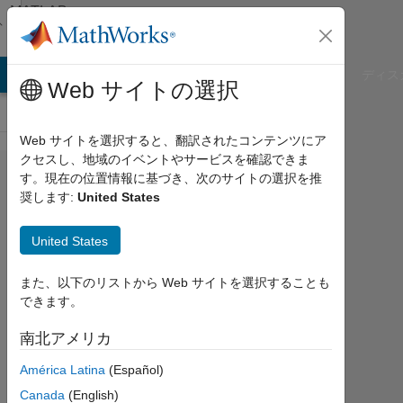
コンテンツへスキップ
MATLAB
Answers
B Answers
File Exchange
Cody
AI Chat Playground
ディス
Web サイトの選択
Web サイトを選択すると、翻訳されたコンテンツにア
クセスし、地域のイベントやサービスを確認できま
How can I
す。現在の位置情報に基づき、次のサイトの選択を推
奨します:
United States
export all
the
United States
enumerated
data types
また、以下のリストから Web サイトを選択することも
できます。
from m-file
to an SLDD
南北アメリカ
(Data
América Latina
(Español)
Dictionary)?
Canada
(English)