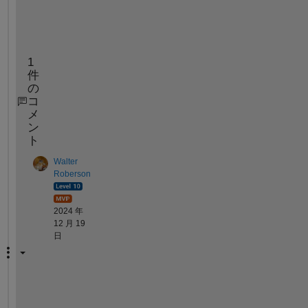
1
件
の
コ
メ
ン
ト
Walter
Roberson
2024 年
12 月 19
日
Y