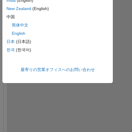
India
(English)
New Zealand
(English)
中国
简体中文
English
日本
(日本語)
한국
(한국어)
最寄りの営業オフィスへのお問い合わせ
I
'
m 
t
r
y
i