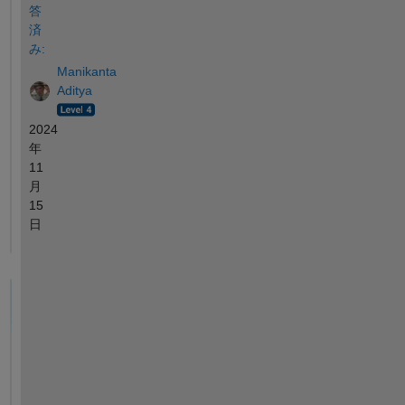
答
済
み:
Manikanta
Aditya
2024
年
11
月
15
日