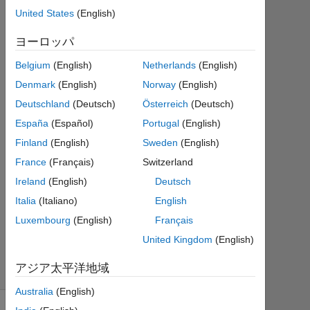
14
United States
(English)
1
回
ヨーロッパ
答
Belgium
(English)
Netherlands
(English)
Denmark
(English)
Norway
(English)
2024
11
Deutschland
(Deutsch)
Österreich
(Deutsch)
月
España
(Español)
Portugal
(English)
15
Finland
(English)
Sweden
(English)
に更
France
(Français)
Switzerland
新
19
Ireland
(English)
Deutsch
ビ
Italia
(Italiano)
English
ュ
Luxembourg
(English)
Français
ー
(30
United Kingdom
(English)
日
アジア太平洋地域
間)
Australia
(English)