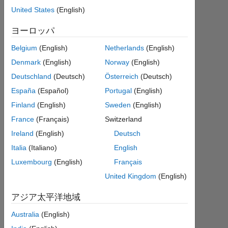
location? or
United States
(English)
measure the
ヨーロッパ
bit error
Belgium
(English)
Netherlands
(English)
rate,
Denmark
(English)
Norway
(English)
interference,
Deutschland
(Deutsch)
Österreich
(Deutsch)
etc.
España
(Español)
Portugal
(English)
Finland
(English)
Sweden
(English)
Sayed
France
(Français)
Switzerland
Amir
Hoseini
Ireland
(English)
Deutsch
2024
Italia
(Italiano)
English
11
Luxembourg
(English)
Français
月 8
United Kingdom
(English)
1
回
アジア太平洋地域
答
Australia
(English)
2024