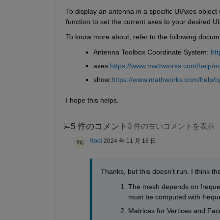
To display an antenna in a specific UIAxes object 
function to set the current axes to your desired UI
To know more about, refer to the following docum
Antenna Toolbox Coordinate System: 
ht
axes:
https://www.mathworks.com/help/ma
show:
https://www.mathworks.com/help/op
I hope this helps.
5 件のコメント
3 件の古いコメントを表示
Robi
2024 年 11 月 16 日
Thanks, but this doesn't run. I think t
The mesh depends on frequenc
must be computed with frequ
Matrices for Vertices and Fa