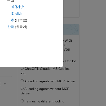
中国
Robi
简体中文
n 
2024 年 11 月 16 日
English
日本
(日本語)
한국
(한국어)
答する。
フォロー