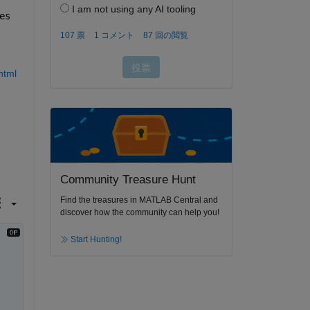
es
html
Community Treasure Hunt
Find the treasures in MATLAB Central and
discover how the community can help you!
Start Hunting!