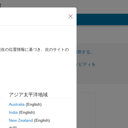
その他
現在の位置情報に基づき、次のサイトの
サインインしてこの質問に回答する。
共
サインインしてアクティビティを
有
フォロー
アジア太平洋地域
トを表示
質問済み:
Australia
(English)
Robi
India
(English)
2024 年 11 月 7 日
em 
New Zealand
(English)
zu 
コメント済み: