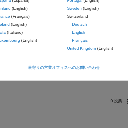
spaña
(Español)
Portugal
(English)
inland
(English)
Sweden
(English)
rstellung der Antenne in einem eigenen UIAxes-Objekt darstellen lasse
rance
(Français)
Switzerland
wa show(ax,antenna) geplant?
reland
(English)
Deutsch
talia
(Italiano)
English
uxembourg
(English)
Français
United Kingdom
(English)
サインインしてこの質問に回
最寄りの営業オフィスへのお問い合わせ
共有
サインインしてアクティビティを
0 投票