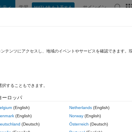
ニティ
学習
サインイン
MATLAB を入手する
hat Playground
ディスカッション
コンテスト
ブログ
投稿
B に関する FAQ
その他
Toolbox die Funktion show() auf ein
たコンテンツにアクセスし、地域のイベントやサービスを確認できます。
hen?
6 に更新
1 回表示 (30 日間)
を選択することもできます。
ヨーロッパ
古いコメン
elgium
(English)
Netherlands
(English)
0 投票
enmark
(English)
Norway
(English)
 grafisch in 3D darstellen lassen. Leider erscheint das Bild nur in ein
eutschland
(Deutsch)
Österreich
(Deutsch)
öglich, eine entsprechende App, die show() nutzt, auf dem App-Server 