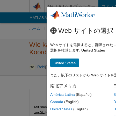
コンテンツへスキップ
MATLAB ヘルプ センター
コミュ
MATLAB Answers
File Exchange
Cody
AI C
ホーム
質問する
回答
閲覧
MATLA
Web サイトの選択
Wie kann man in der Antenna 
Web サイトを選択すると、翻訳され
選択を推奨します:
United States
Koordinatensystem ax bezie
United States
2024 11 月 1
Robi
2024 11 月 7
1 回答
また、以下のリストから Web サイト
南北アメリカ
América Latina
(Español)
B
Canada
(English)
D
Mit show(antenna) kann sich eine gewählte Antenne
United States
(English)
D
zusätzlichen Fenster. Dadurch ist es offenbar unm