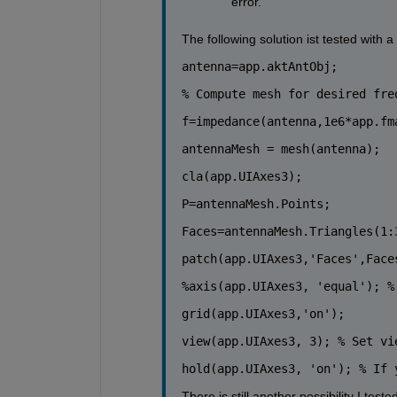
error.
The following solution ist tested with a
antenna=app.aktAntObj;
% Compute mesh for desired fre
f=impedance(antenna,1e6*app.fm
antennaMesh = mesh(antenna);
cla(app.UIAxes3); 
P=antennaMesh.Points;         
Faces=antennaMesh.Triangles(1:
patch(app.UIAxes3,
'Faces'
,Face
%axis(app.UIAxes3, 'equal'); %
grid(app.UIAxes3,
'on'
);
view(app.UIAxes3, 3); 
% Set vi
hold(app.UIAxes3, 
'on'
); 
% If 
There is still another possibility I te