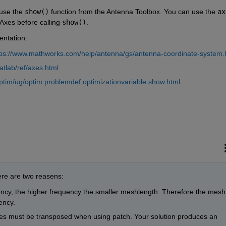
use the 
show()
 function from the Antenna Toolbox. You can use the 
ax
Axes before calling 
show()
.
entation:
tps://www.mathworks.com/help/antenna/gs/antenna-coordinate-system.
tlab/ref/axes.html
tim/ug/optim.problemdef.optimizationvariable.show.html
here are two reasens:
y, the higher frequency the smaller meshlength. Therefore the mesh 
ency.
ces must be transposed when using patch. Your solution produces an 