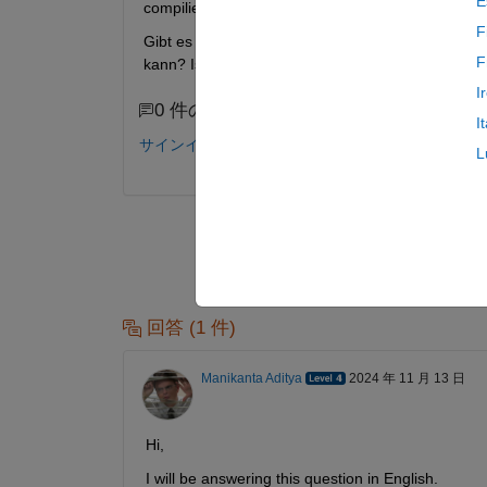
E
compilieren.
F
Gibt es dafür ein Workaround, so dass man die Da
F
kann? Ist eine entsprechende Erweiterung wie et
I
0 件のコメント
I
サインインしてコメントする。
L
回答 (1 件)
Manikanta Aditya
2024 年 11 月 13 日
Hi, 
I will be answering this question in English.