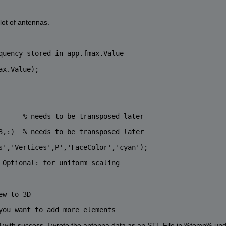
 lot of antennas.
quency stored in app.fmax.Value
ax.Value);
      
% needs to be transposed later
3,:)  
% needs to be transposed later
s',
'Vertices'
,P',
'FaceColor'
,
'cyan'
);
 Optional: for uniform scaling
ew to 3D
you want to add more elements
sted with success. I wrote the antenna data as an STL-File in %temp% und